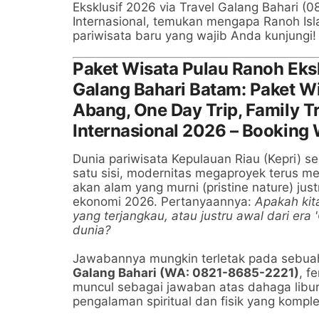
Eksklusif 2026 via Travel Galang Bahari (
Internasional, temukan mengapa Ranoh Is
pariwisata baru yang wajib Anda kunjungi!
Paket Wisata Pulau Ranoh Eks
Galang Bahari Batam: Paket Wi
Abang, One Day Trip, Family T
Internasional 2026 – Bookin
Dunia pariwisata Kepulauan Riau (Kepri) s
satu sisi, modernitas megaproyek terus men
akan alam yang murni (pristine nature) j
ekonomi 2026. Pertanyaannya:
Apakah kit
yang terjangkau, atau justru awal dari era
dunia?
Jawabannya mungkin terletak pada sebuah 
Galang Bahari (WA: 0821-8685-2221)
, 
muncul sebagai jawaban atas dahaga libur
pengalaman spiritual dan fisik yang komple