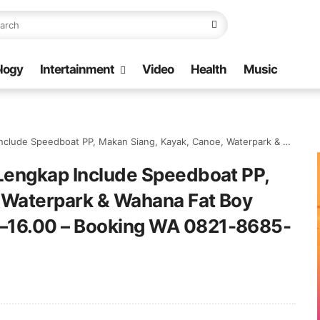
logy
Intertainment
Video
Health
Music
Siang, Kayak, Canoe, Waterpark & Wahana Fat Boy Berangkat Batam Jam 10.00–16.00 – Booking WA 0821-8685-2221
 Lengkap Include Speedboat PP,
 Waterpark & Wahana Fat Boy
–16.00 – Booking WA 0821-8685-