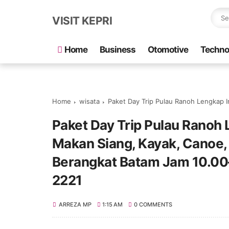
VISIT KEPRI
Home
Business
Otomotive
Techno
Home
wisata
Paket Day Trip Pulau Ranoh Lengkap Include Speedboat PP, Makan 
Paket Day Trip Pulau Ranoh
Makan Siang, Kayak, Canoe,
Berangkat Batam Jam 10.00
2221
ARREZA MP
1:15 AM
0 COMMENTS