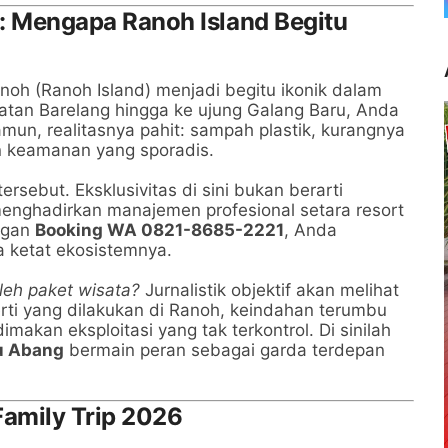
ga: Mengapa Ranoh Island Begitu
oh (Ranoh Island) menjadi begitu ikonik dalam
atan Barelang hingga ke ujung Galang Baru, Anda
un, realitasnya pahit: sampah plastik, kurangnya
n keamanan yang sporadis.
sebut. Eksklusivitas di sini bukan berarti
menghadirkan manajemen profesional setara resort
engan
Booking WA 0821-8685-2221
, Anda
 ketat ekosistemnya.
leh paket wisata?
Jurnalistik objektif akan melihat
rti yang dilakukan di Ranoh, keindahan terumbu
makan eksploitasi yang tak terkontrol. Di sinilah
au Abang
bermain peran sebagai garda terdepan
Family Trip 2026