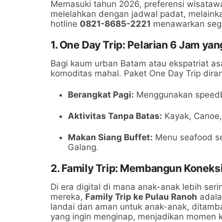
Memasuki tahun 2026, preferensi wisatawa
melelahkan dengan jadwal padat, melainkan
hotline
0821-8685-2221
menawarkan segme
1. One Day Trip: Pelarian 6 Jam yan
Bagi kaum urban Batam atau ekspatriat as
komoditas mahal. Paket One Day Trip dira
Berangkat Pagi:
Menggunakan speedbo
Aktivitas Tanpa Batas:
Kayak, Canoe, 
Makan Siang Buffet:
Menu seafood seg
Galang.
2. Family Trip: Membangun Koneks
Di era digital di mana anak-anak lebih ser
mereka,
Family Trip ke Pulau Ranoh
adalah
landai dan aman untuk anak-anak, ditamba
yang ingin menginap, menjadikan momen k