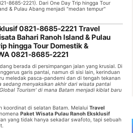
0821-8685-2221). Dari One Day Trip hingga Tour
land & Pulau Abang menjadi "medan tempur"
klusif 0821-8685-2221 Travel
sata Bahari Ranoh Island & Pulau
rip hingga Tour Domestik &
g WA 0821-8685-2221
edang berada di persimpangan jalan yang krusial. Di
ggerus garis pantai, namun di sisi lain, kerinduan
ustru meledak pasca-pandemi dan di tengah tekanan
a sedang menyaksikan akhir dari wisata pantai
 'Global Tourism' di mana Batam menjadi kiblat baru
koordinat di selatan Batam. Melalui
Travel
fenomena
Paket Wisata Pulau Ranoh Eksklusif
an yang tidak hanya sekadar swafoto, tapi sebuah
t.