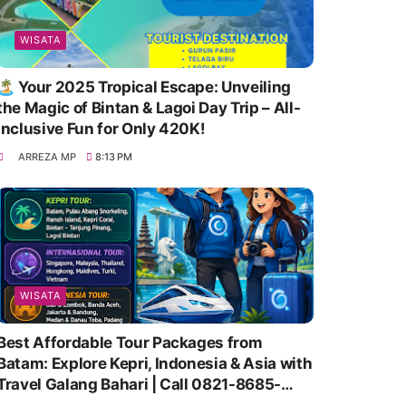
WISATA
🏝️ Your 2025 Tropical Escape: Unveiling
the Magic of Bintan & Lagoi Day Trip – All-
Inclusive Fun for Only 420K!
ARREZA MP
8:13 PM
WISATA
Best Affordable Tour Packages from
Batam: Explore Kepri, Indonesia & Asia with
Travel Galang Bahari | Call 0821-8685-
2221