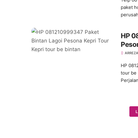
paket h
perusah
HP 0
Peson
ARREZA
HP 0812
tour be
Perjala