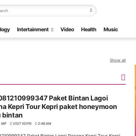
logy
Intertainment
Video
Health
Music
Show all
 081210999347 Paket Bintan Lagoi
na Kepri Tour Kepri paket honeymoon
 bintan
 MP
VISIT KEPRI
2:46 AM
1210999347 Paket Bintan Lagoi Pesona Kepri Tour Kepri