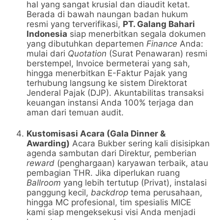
hal yang sangat krusial dan diaudit ketat.
Berada di bawah naungan badan hukum
resmi yang terverifikasi,
PT. Galang Bahari
Indonesia
siap menerbitkan segala dokumen
yang dibutuhkan departemen
Finance
Anda:
mulai dari
Quotation
(Surat Penawaran) resmi
berstempel, Invoice bermeterai yang sah,
hingga menerbitkan E-Faktur Pajak yang
terhubung langsung ke sistem Direktorat
Jenderal Pajak (DJP). Akuntabilitas transaksi
keuangan instansi Anda 100% terjaga dan
aman dari temuan audit.
Kustomisasi Acara (Gala Dinner &
Awarding)
Acara Bukber sering kali disisipkan
agenda sambutan dari Direktur, pemberian
reward
(penghargaan) karyawan terbaik, atau
pembagian THR. Jika diperlukan ruang
Ballroom
yang lebih tertutup (Privat), instalasi
panggung kecil,
backdrop
tema perusahaan,
hingga MC profesional, tim spesialis MICE
kami siap mengeksekusi visi Anda menjadi