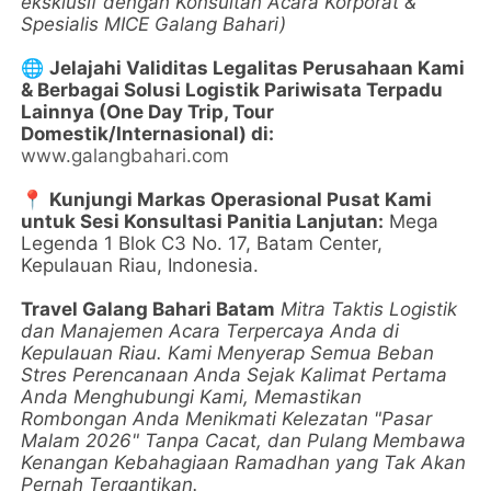
eksklusif dengan Konsultan Acara Korporat &
Spesialis MICE Galang Bahari)
🌐
Jelajahi Validitas Legalitas Perusahaan Kami
& Berbagai Solusi Logistik Pariwisata Terpadu
Lainnya (One Day Trip, Tour
Domestik/Internasional) di:
www.galangbahari.com
📍
Kunjungi Markas Operasional Pusat Kami
untuk Sesi Konsultasi Panitia Lanjutan:
Mega
Legenda 1 Blok C3 No. 17, Batam Center,
Kepulauan Riau, Indonesia.
Travel Galang Bahari Batam
Mitra Taktis Logistik
dan Manajemen Acara Terpercaya Anda di
Kepulauan Riau. Kami Menyerap Semua Beban
Stres Perencanaan Anda Sejak Kalimat Pertama
Anda Menghubungi Kami, Memastikan
Rombongan Anda Menikmati Kelezatan "Pasar
Malam 2026" Tanpa Cacat, dan Pulang Membawa
Kenangan Kebahagiaan Ramadhan yang Tak Akan
Pernah Tergantikan.