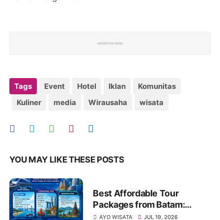
Tags
Event
Hotel
Iklan
Komunitas
Kuliner
media
Wirausaha
wisata
YOU MAY LIKE THESE POSTS
Best Affordable Tour
Packages from Batam:
Explore Kepri, Indonesia &
AYO WISATA
JUL 19, 2026