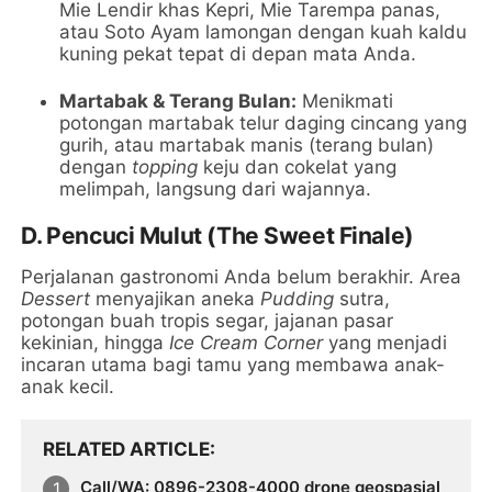
Mie Lendir khas Kepri, Mie Tarempa panas,
atau Soto Ayam lamongan dengan kuah kaldu
kuning pekat tepat di depan mata Anda.
Martabak & Terang Bulan:
Menikmati
potongan martabak telur daging cincang yang
gurih, atau martabak manis (terang bulan)
dengan
topping
keju dan cokelat yang
melimpah, langsung dari wajannya.
D. Pencuci Mulut (The Sweet Finale)
Perjalanan gastronomi Anda belum berakhir. Area
Dessert
menyajikan aneka
Pudding
sutra,
potongan buah tropis segar, jajanan pasar
kekinian, hingga
Ice Cream Corner
yang menjadi
incaran utama bagi tamu yang membawa anak-
anak kecil.
RELATED ARTICLE
Call/WA: 0896-2308-4000 drone geospasial