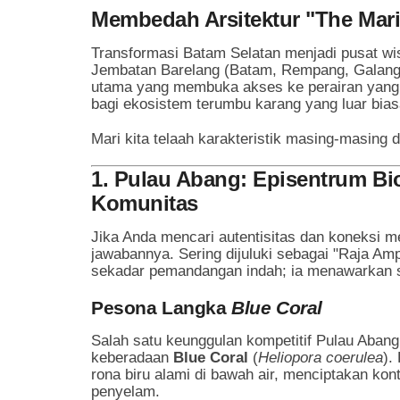
Membedah Arsitektur "The Mari
Transformasi Batam Selatan menjadi pusat wis
Jembatan Barelang (Batam, Rempang, Galang) o
utama yang membuka akses ke perairan yang se
bagi ekosistem terumbu karang yang luar bias
Mari kita telaah karakteristik masing-masing de
1. Pulau Abang: Episentrum Bi
Komunitas
Jika Anda mencari autentisitas dan koneksi 
jawabannya. Sering dijuluki sebagai "Raja Am
sekadar pemandangan indah; ia menawarkan s
Pesona Langka
Blue Coral
Salah satu keunggulan kompetitif Pulau Abang 
keberadaan
Blue Coral
(
Heliopora coerulea
).
rona biru alami di bawah air, menciptakan ko
penyelam.