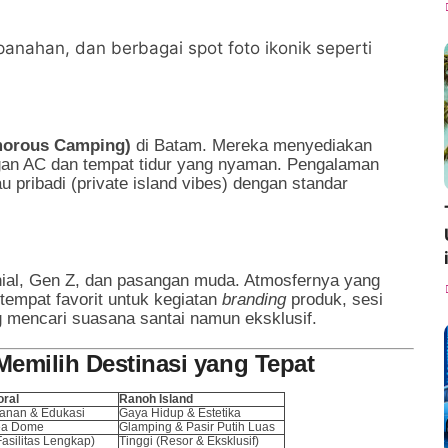
panahan, dan berbagai spot foto ikonik seperti
morous Camping)
di Batam. Mereka menyediakan
gan AC dan tempat tidur yang nyaman. Pengalaman
 pribadi (private island vibes) dengan standar
enial, Gen Z, dan pasangan muda. Atmosfernya yang
tempat favorit untuk kegiatan
branding
produk, sesi
 mencari suasana santai namun eksklusif.
Memilih Destinasi yang Tepat
oral
Ranoh Island
nan & Edukasi
Gaya Hidup & Estetika
ea Dome
Glamping & Pasir Putih Luas
Fasilitas Lengkap)
Tinggi (Resor & Eksklusif)