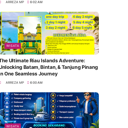
ARREZA MP
6:02 AM
WISATA
The Ultimate Riau Islands Adventure:
Unlocking Batam, Bintan, & Tanjung Pinang
in One Seamless Journey
ARREZA MP
6:00 AM
WISATA