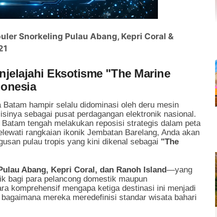
uler Snorkeling Pulau Abang, Kepri Coral &
21
njelajahi Eksotisme "The Marine
donesia
 Batam hampir selalu didominasi oleh deru mesin
sisinya sebagai pusat perdagangan elektronik nasional.
, Batam tengah melakukan reposisi strategis dalam peta
melewati rangkaian ikonik Jembatan Barelang, Anda akan
usan pulau tropis yang kini dikenal sebagai
"The
Pulau Abang, Kepri Coral, dan Ranoh Island
—yang
ik bagi para pelancong domestik maupun
ra komprehensif mengapa ketiga destinasi ini menjadi
n bagaimana mereka meredefinisi standar wisata bahari