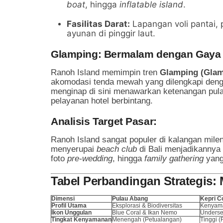
boat
, hingga
inflatable island
.
Fasilitas Darat:
Lapangan voli pantai, 
ayunan di pinggir laut.
Glamping: Bermalam dengan Gaya
Ranoh Island memimpin tren
Glamping (Gla
akomodasi tenda mewah yang dilengkapi den
menginap di sini menawarkan ketenangan pulau
pelayanan hotel berbintang.
Analisis Target Pasar:
Ranoh Island sangat populer di kalangan mil
menyerupai
beach club
di Bali menjadikannya 
foto
pre-wedding
, hingga
family gathering
yang
Tabel Perbandingan Strategis: 
Dimensi
Pulau Abang
Kepri C
Profil Utama
Eksplorasi & Biodiversitas
Kenyama
Ikon Unggulan
Blue Coral & Ikan Nemo
Unders
Tingkat Kenyamanan
Menengah (Petualangan)
Tinggi (