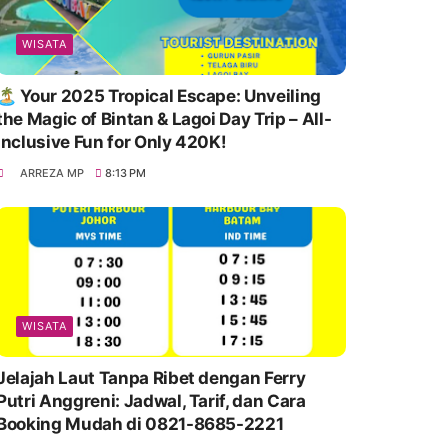
WISATA
🏝️ Your 2025 Tropical Escape: Unveiling
the Magic of Bintan & Lagoi Day Trip – All-
Inclusive Fun for Only 420K!
ARREZA MP
8:13 PM
WISATA
Jelajah Laut Tanpa Ribet dengan Ferry
Putri Anggreni: Jadwal, Tarif, dan Cara
Booking Mudah di 0821-8685-2221