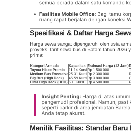
semua berada dalam satu komando ke
Fasilitas Mobile Office:
Bagi tamu korp
ruang rapat berjalan dengan koneksi W
Spesifikasi & Daftar Harga Se
Harga sewa sangat dipengaruhi oleh usia arma
proyeksi tarif sewa bus di Batam tahun 2026 
prima:
Kategori Armada
Kapasitas
Estimasi Harga (12 Jam)
R
Toyota Hiace Premio
11-14 Kursi
Rp 1.500.000
T
Medium Bus Executive
25-31 Kursi
Rp 2.300.000
R
Big Bus (High Deck)
45-59 Kursi
Rp 3.800.000
G
Ultra High Deck (UHD)
50+ Kursi
Rp 4.500.000+
P
Insight Penting:
Harga di atas umum
pengemudi profesional. Namun, past
seperti parkir di area jembatan Barel
Anda tetap akurat.
Menilik Fasilitas: Standar Bar