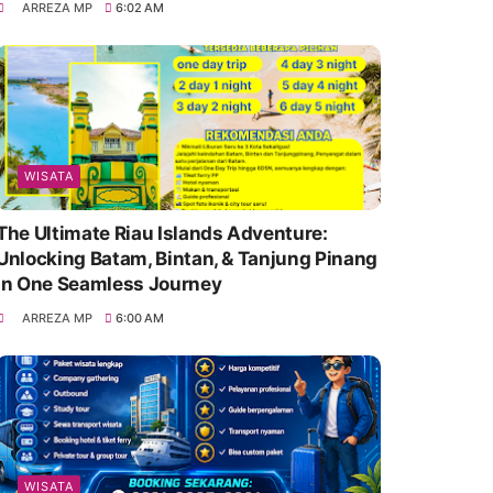
ARREZA MP
6:02 AM
WISATA
The Ultimate Riau Islands Adventure:
Unlocking Batam, Bintan, & Tanjung Pinang
in One Seamless Journey
ARREZA MP
6:00 AM
WISATA