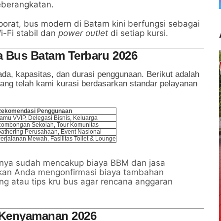
berangkatan.
orat, bus modern di Batam kini berfungsi sebagai
i-Fi stabil dan
power outlet
di setiap kursi.
wa Bus Batam Terbaru 2026
da, kapasitas, dan durasi penggunaan. Berikut adalah
yang telah kami kurasi berdasarkan standar pelayanan
ekomendasi Penggunaan
amu VVIP, Delegasi Bisnis, Keluarga
ombongan Sekolah, Tour Komunitas
athering Perusahaan, Event Nasional
erjalanan Mewah, Fasilitas Toilet & Lounge
nya sudah mencakup biaya BBM dan jasa
ikan Anda mengonfirmasi biaya tambahan
ang atau tips kru bus agar rencana anggaran
u Kenyamanan 2026