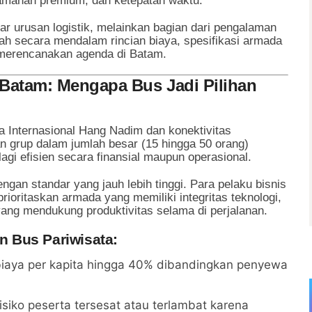
nyamanan premium, dan ketepatan waktu.
ar urusan logistik, melainkan bagian dari pengalaman
edah secara mendalam rincian biaya, spesifikasi armada
g merencanakan agenda di Batam.
 Batam: Mengapa Bus Jadi Pilihan
 Internasional Hang Nadim dan konektivitas
n grup dalam jumlah besar (15 hingga 50 orang)
gi efisien secara finansial maupun operasional.
ngan standar yang jauh lebih tinggi. Para pelaku bisnis
ioritaskan armada yang memiliki integritas teknologi,
r yang mendukung produktivitas selama di perjalanan.
 Bus Pariwisata:
iaya per kapita hingga 40% dibandingkan penyewa
isiko peserta tersesat atau terlambat karena