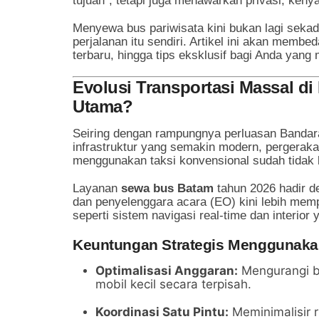
tujuan", tetapi juga menawarkan privasi, ke
Menyewa bus pariwisata kini bukan lagi sekad
perjalanan itu sendiri. Artikel ini akan memb
terbaru, hingga tips eksklusif bagi Anda yan
Evolusi Transportasi Massal di
Utama?
Seiring dengan rampungnya perluasan Bandara
infrastruktur yang semakin modern, pergeraka
menggunakan taksi konvensional sudah tidak la
Layanan
sewa bus Batam
tahun 2026 hadir de
dan penyelenggara acara (EO) kini lebih mempr
seperti sistem navigasi real-time dan interio
Keuntungan Strategis Menggunakan
Optimalisasi Anggaran:
Mengurangi b
mobil kecil secara terpisah.
Koordinasi Satu Pintu:
Meminimalisir r