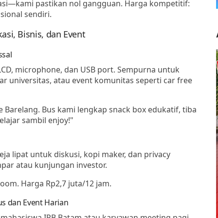
asi—kami pastikan nol gangguan. Harga kompetitif:
ional sendiri.
asi, Bisnis, dan Event
ssal
s LCD, microphone, dan USB port. Sempurna untuk
 universitas, atau event komunitas seperti car free
 Barelang. Bus kami lengkap snack box edukatif, tiba
lajar sambil enjoy!"
ja lipat untuk diskusi, kopi maker, dan privacy
par atau kunjungan investor.
 Zoom. Harga Rp2,7 juta/12 jam.
us dan Event Harian
 mahasiswa IPB Batam atau karyawan meeting pagi.