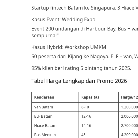
Startup fintech Batam ke Singapura. 3 Hiace VI
Kasus Event: Wedding Expo
Event 200 undangan di Harbour Bay. Bus + van 
sempurna!"
Kasus Hybrid: Workshop UMKM
50 peserta dari Kijang ke Nagoya. ELF + van, 
95% klien beri rating 5 bintang tahun 2025.
Tabel Harga Lengkap dan Promo 2026
Kendaraan
Kapasitas
Harga/12
Van Batam
8-10
1.200.000
ELF Batam
12-16
2.000.000
Hiace Batam
14-16
2.700.000
Bus Medium
45
4.200.000