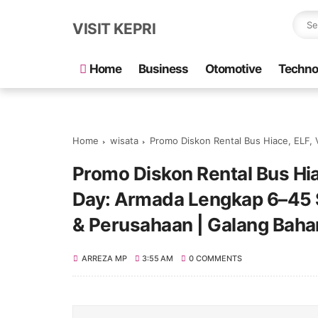
VISIT KEPRI
Home
Business
Otomotive
Techno
Home
wisata
Promo Diskon Rental Bus Hiace, ELF, Van Batam Full Day & Half Da
Promo Diskon Rental Bus Hia
Day: Armada Lengkap 6–45 S
& Perusahaan | Galang Baha
ARREZA MP
3:55 AM
0 COMMENTS