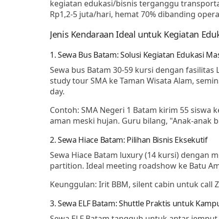
kegiatan edukasi/bisnis terganggu transport
Rp1,2-5 juta/hari, hemat 70% dibanding operas
Jenis Kendaraan Ideal untuk Kegiatan Eduk
1. Sewa Bus Batam: Solusi Kegiatan Edukasi Ma
Sewa bus Batam
30-59 kursi dengan fasilita
study tour SMA ke Taman Wisata Alam, seminar
day.
Contoh: SMA Negeri 1 Batam kirim 55 siswa ke
aman meski hujan. Guru bilang, "Anak-anak be
2. Sewa Hiace Batam: Pilihan Bisnis Eksekutif
Sewa Hiace Batam
luxury (14 kursi) dengan me
partition. Ideal meeting roadshow ke Batu Am
Keunggulan: Irit BBM, silent cabin untuk call
3. Sewa ELF Batam: Shuttle Praktis untuk Kamp
Sewa ELF Batam
tangguh untuk antar jemput