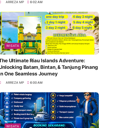
ARREZA MP
6:02 AM
WISATA
The Ultimate Riau Islands Adventure:
Unlocking Batam, Bintan, & Tanjung Pinang
in One Seamless Journey
ARREZA MP
6:00 AM
WISATA