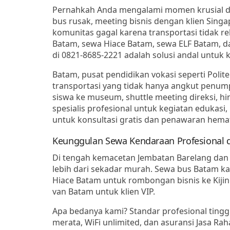
Pernahkah Anda mengalami momen krusial di 
bus rusak, meeting bisnis dengan klien Sing
komunitas gagal karena transportasi tidak reli
Batam
,
sewa Hiace Batam
,
sewa ELF Batam
, 
di
0821-8685-2221
adalah solusi andal untuk
k
Batam, pusat pendidikan vokasi seperti Poli
transportasi yang tidak hanya angkut penumpa
siswa ke museum, shuttle meeting direksi, h
spesialis
profesional untuk kegiatan edukasi, 
untuk konsultasi gratis dan penawaran hema
Keunggulan Sewa Kendaraan Profesional d
Di tengah kemacetan Jembatan Barelang dan 
lebih dari sekadar murah.
Sewa bus Batam
ka
Hiace Batam
untuk rombongan bisnis ke Kiji
van Batam
untuk klien VIP.
Apa bedanya kami?
Standar profesional tingg
merata, WiFi unlimited, dan asuransi Jasa Ra