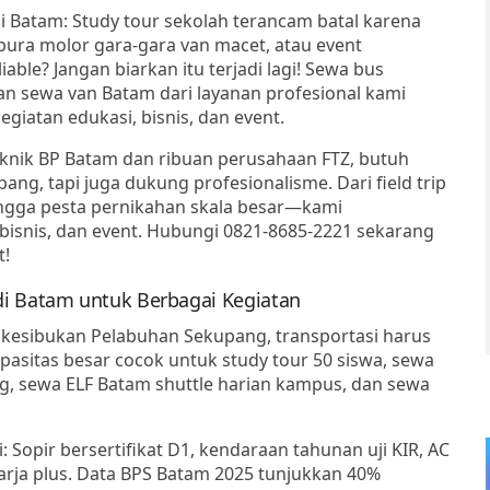
Batam: Study tour sekolah terancam batal karena
apura molor gara-gara van macet, atau event
able? Jangan biarkan itu terjadi lagi!
Sewa bus
dan
sewa van Batam
dari layanan profesional kami
egiatan edukasi, bisnis, dan event
.
teknik BP Batam dan ribuan perusahaan FTZ, butuh
ng, tapi juga dukung profesionalisme. Dari field trip
ingga pesta pernikahan skala besar—kami
bisnis, dan event
. Hubungi
0821-8685-2221
sekarang
t!
i Batam untuk Berbagai Kegiatan
kesibukan Pelabuhan Sekupang, transportasi harus
pasitas besar cocok untuk study tour 50 siswa,
sewa
ng,
sewa ELF Batam
shuttle harian kampus, dan
sewa
i
: Sopir bersertifikat D1, kendaraan tahunan uji KIR, AC
harja plus. Data BPS Batam 2025 tunjukkan 40%