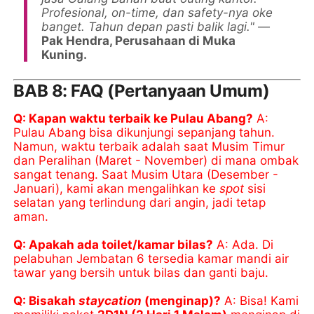
Profesional, on-time, dan safety-nya oke
banget. Tahun depan pasti balik lagi."
—
Pak Hendra, Perusahaan di Muka
Kuning.
BAB 8: FAQ (Pertanyaan Umum)
Q: Kapan waktu terbaik ke Pulau Abang?
A:
Pulau Abang bisa dikunjungi sepanjang tahun.
Namun, waktu terbaik adalah saat Musim Timur
dan Peralihan (Maret - November) di mana ombak
sangat tenang. Saat Musim Utara (Desember -
Januari), kami akan mengalihkan ke
spot
sisi
selatan yang terlindung dari angin, jadi tetap
aman.
Q: Apakah ada toilet/kamar bilas?
A: Ada. Di
pelabuhan Jembatan 6 tersedia kamar mandi air
tawar yang bersih untuk bilas dan ganti baju.
Q: Bisakah
staycation
(menginap)?
A: Bisa! Kami