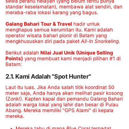
sewa perahu nelayan (yang belum tentu punya
standar keselamatan), membawa alat sendiri, dan
meraba-raba lokasi karang yang bagus.
Galang Bahari Tour & Travel
hadir untuk
menghapus semua kerumitan itu. Kami adalah
operator wisata bahari pionir di Batam yang
mengkhususkan diri pada paket
All-In Snorkeling
.
Berikut adalah
Nilai Jual Unik (Unique Selling
Points)
yang membuat kami menjadi pilihan #1 di
Batam:
2.1. Kami Adalah "Spot Hunter"
Laut itu luas. Jika Anda salah titik koordinat 50
meter saja, Anda hanya akan melihat pasir kosong
(Zonk!). Kapten kapal dan pemandu Galang Bahari
adalah warga lokal yang lahir dan besar di Pulau
Abang. Mereka memiliki "GPS Alami" di kepala
mereka.
Mereka tahu di mana
Blue Coral
terpadat.