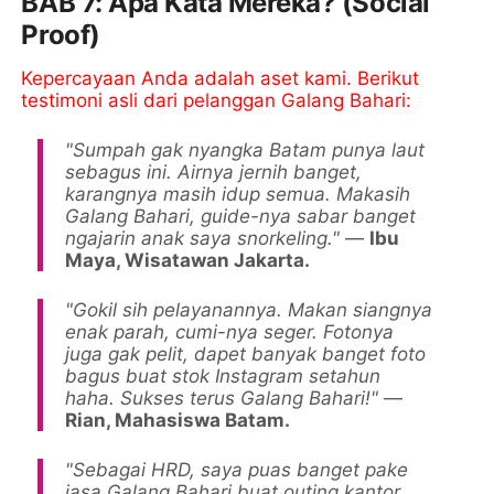
BAB 7: Apa Kata Mereka? (Social
Proof)
Kepercayaan Anda adalah aset kami. Berikut
testimoni asli dari pelanggan Galang Bahari:
"Sumpah gak nyangka Batam punya laut
sebagus ini. Airnya jernih banget,
karangnya masih idup semua. Makasih
Galang Bahari, guide-nya sabar banget
ngajarin anak saya snorkeling."
—
Ibu
Maya, Wisatawan Jakarta.
"Gokil sih pelayanannya. Makan siangnya
enak parah, cumi-nya seger. Fotonya
juga gak pelit, dapet banyak banget foto
bagus buat stok Instagram setahun
haha. Sukses terus Galang Bahari!"
—
Rian, Mahasiswa Batam.
"Sebagai HRD, saya puas banget pake
jasa Galang Bahari buat outing kantor.