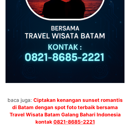
baca juga:
Ciptakan kenangan sunset romantis
di Batam dengan spot foto terbaik bersama
Travel Wisata Batam Galang Bahari Indonesia
kontak
0821-8685-2221