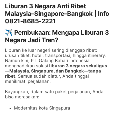
Liburan 3 Negara Anti Ribet
Malaysia–Singapore–Bangkok | Info
0821-8685-2221
✈️ Pembukaan: Mengapa Liburan 3
Negara Jadi Tren?
Liburan ke luar negeri sering dianggap ribet:
urusan tiket, hotel, transportasi, hingga itinerary.
Namun kini, PT. Galang Bahari Indonesia
menghadirkan solusi
liburan 3 negara sekaligus
—Malaysia, Singapura, dan Bangkok—tanpa
ribet
. Semua sudah diatur, Anda tinggal
menikmati perjalanan.
Bayangkan, dalam satu paket perjalanan, Anda
bisa merasakan:
Modernitas kota Singapura