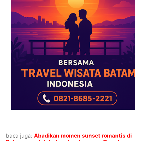
baca juga:
Abadikan momen sunset romantis di