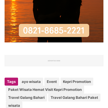
Tags
ayo wisata
Event
Kepri Promotion
Paket Wisata Hemat Visit Kepri Promotion
Travel Galang Bahari
Travel Galang Bahari Paket
wisata