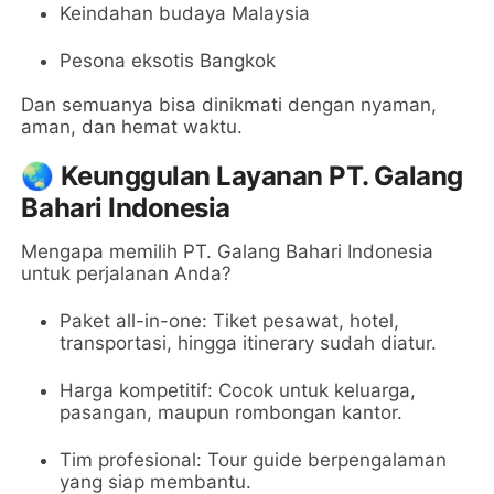
Keindahan budaya Malaysia
Pesona eksotis Bangkok
Dan semuanya bisa dinikmati dengan nyaman,
aman, dan hemat waktu.
🌏 Keunggulan Layanan PT. Galang
Bahari Indonesia
Mengapa memilih PT. Galang Bahari Indonesia
untuk perjalanan Anda?
Paket all-in-one
: Tiket pesawat, hotel,
transportasi, hingga itinerary sudah diatur.
Harga kompetitif
: Cocok untuk keluarga,
pasangan, maupun rombongan kantor.
Tim profesional
: Tour guide berpengalaman
yang siap membantu.