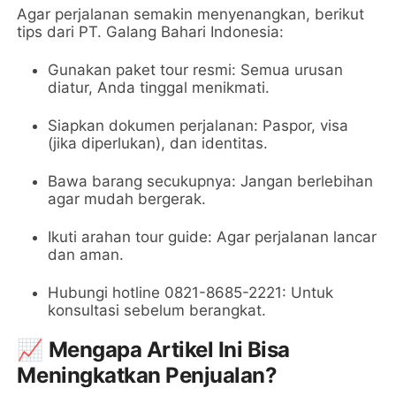
Agar perjalanan semakin menyenangkan, berikut
tips dari PT. Galang Bahari Indonesia:
Gunakan paket tour resmi
: Semua urusan
diatur, Anda tinggal menikmati.
Siapkan dokumen perjalanan
: Paspor, visa
(jika diperlukan), dan identitas.
Bawa barang secukupnya
: Jangan berlebihan
agar mudah bergerak.
Ikuti arahan tour guide
: Agar perjalanan lancar
dan aman.
Hubungi hotline 0821-8685-2221
: Untuk
konsultasi sebelum berangkat.
📈 Mengapa Artikel Ini Bisa
Meningkatkan Penjualan?