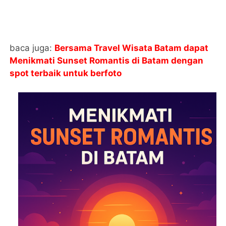
baca juga:
Bersama Travel Wisata Batam dapat
Menikmati Sunset Romantis di Batam dengan
spot terbaik untuk berfoto