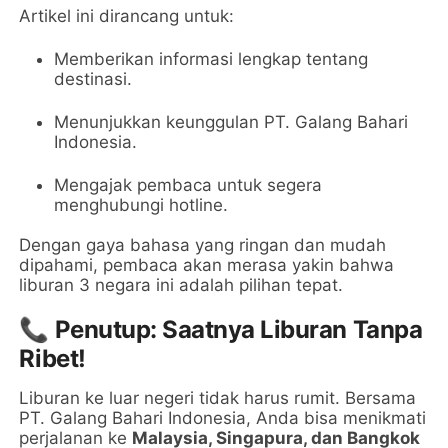
Artikel ini dirancang untuk:
Memberikan informasi lengkap tentang
destinasi.
Menunjukkan keunggulan PT. Galang Bahari
Indonesia.
Mengajak pembaca untuk segera
menghubungi hotline.
Dengan gaya bahasa yang ringan dan mudah
dipahami, pembaca akan merasa yakin bahwa
liburan 3 negara ini adalah pilihan tepat.
📞 Penutup: Saatnya Liburan Tanpa
Ribet!
Liburan ke luar negeri tidak harus rumit. Bersama
PT. Galang Bahari Indonesia, Anda bisa menikmati
perjalanan ke
Malaysia, Singapura, dan Bangkok