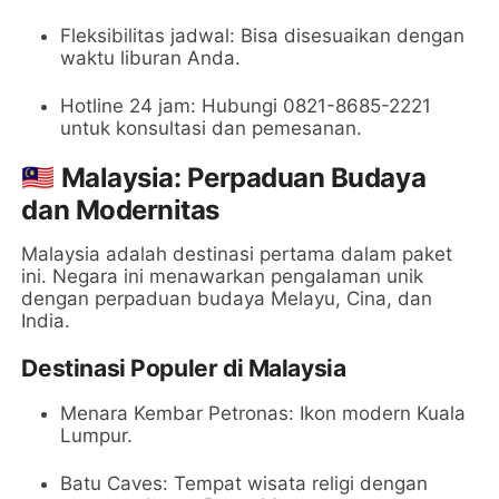
Fleksibilitas jadwal
: Bisa disesuaikan dengan
waktu liburan Anda.
Hotline 24 jam
: Hubungi 0821-8685-2221
untuk konsultasi dan pemesanan.
🇲🇾 Malaysia: Perpaduan Budaya
dan Modernitas
Malaysia adalah destinasi pertama dalam paket
ini. Negara ini menawarkan pengalaman unik
dengan perpaduan budaya Melayu, Cina, dan
India.
Destinasi Populer di Malaysia
Menara Kembar Petronas
: Ikon modern Kuala
Lumpur.
Batu Caves
: Tempat wisata religi dengan