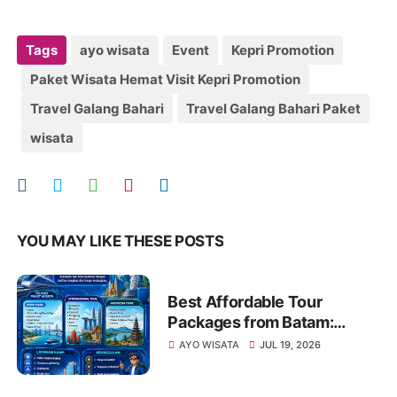
Tags
ayo wisata
Event
Kepri Promotion
Paket Wisata Hemat Visit Kepri Promotion
Travel Galang Bahari
Travel Galang Bahari Paket
wisata
YOU MAY LIKE THESE POSTS
Best Affordable Tour
Packages from Batam:
Explore Kepri, Indonesia &
AYO WISATA
JUL 19, 2026
Asia with Travel Galang
Bahari | Call +62 821-8685-