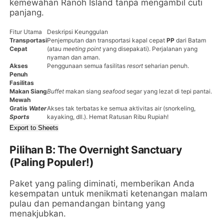
kemewahan Ranoh Island tanpa mengambil cuti
panjang.
Fitur Utama
Deskripsi Keunggulan
Transportasi
Penjemputan dan transportasi kapal cepat
PP
dari Batam
Cepat
(atau
meeting point
yang disepakati). Perjalanan yang
nyaman dan aman.
Akses
Penggunaan semua fasilitas
resort
seharian penuh.
Penuh
Fasilitas
Makan Siang
Buffet
makan siang
seafood
segar yang lezat di tepi pantai.
Mewah
Gratis
Water
Akses tak terbatas ke semua aktivitas air (snorkeling,
Sports
kayaking, dll.). Hemat Ratusan Ribu Rupiah!
Export to Sheets
Pilihan B: The Overnight Sanctuary
(Paling Populer!)
Paket yang paling diminati, memberikan Anda
kesempatan untuk menikmati ketenangan malam
pulau dan pemandangan bintang yang
menakjubkan.