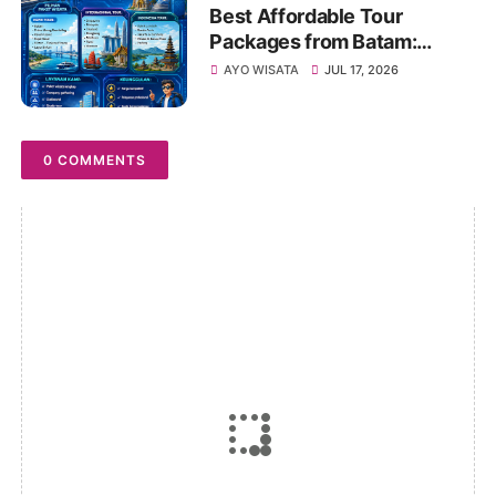
Best Affordable Tour
Packages from Batam:
Explore Kepri, Indonesia &
AYO WISATA
JUL 17, 2026
Asia with Travel Galang
Bahari | Call +62 821-8685-
2221
0 COMMENTS