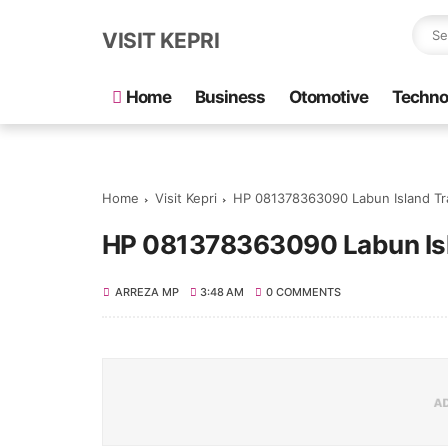
VISIT KEPRI
Home
Business
Otomotive
Techno
Home
Visit Kepri
HP 081378363090 Labun Island Tra
HP 081378363090 Labun Isla
ARREZA MP
3:48 AM
0 COMMENTS