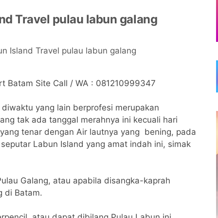
d Travel pulau labun galang
rt Batam Site Call / WA : 081210999347
diwaktu yang lain berprofesi merupakan
ang tak ada tanggal merahnya ini kecuali hari
 yang tenar dengan Air lautnya yang bening, pada
a seputar Labun Island yang amat indah ini, simak
 Pulau Galang, atau apabila disangka-kaprah
g di Batam.
encil, atau dapat dibilang Pulau Labun ini