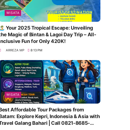
WISATA
🏝️ Your 2025 Tropical Escape: Unveiling
the Magic of Bintan & Lagoi Day Trip – All-
Inclusive Fun for Only 420K!
ARREZA MP
8:13 PM
WISATA
Best Affordable Tour Packages from
Batam: Explore Kepri, Indonesia & Asia with
Travel Galang Bahari | Call 0821-8685-
2221