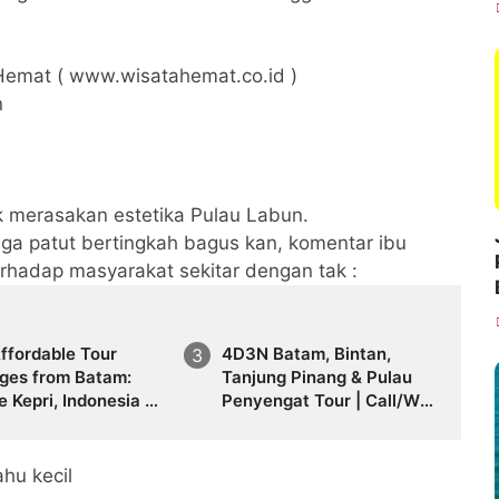
Hemat ( www.wisatahemat.co.id )
n
k merasakan estetika Pulau Labun.
ga patut bertingkah bagus kan, komentar ibu
rhadap masyarakat sekitar dengan tak :
ffordable Tour
4D3N Batam, Bintan,
ges from Batam:
Tanjung Pinang & Pulau
e Kepri, Indonesia &
Penyengat Tour | Call/WA
ith Travel Galang
+62 821-8685-2221
 | Call +62 821-
2221
hu kecil