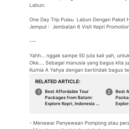
Labun.
One Day Trip Pulau Labun Dengan Paket 
Jemput : Jembatan 6 Visit Kepri Promotio
---
Yahh… nggak sampe 50 juta kali yah, untu
Oke…. Sebagai manusia yang bagus kita ju
Kurnia A Yahya dengan bertindak bagus te
RELATED ARTICLE
Best Affordable Tour
Best A
Packages from Batam:
Packa
Explore Kepri, Indonesia &
Explor
Asia with Travel Galang
Asia w
Bahari | Call +62 821-
Bahari
8685-2221
8685-
- Menawar Penyewaan Pompong atau pera