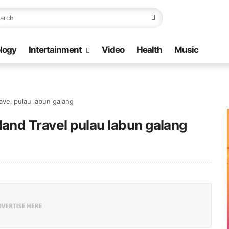
logy
Intertainment
Video
Health
Music
vel pulau labun galang
nd Travel pulau labun galang