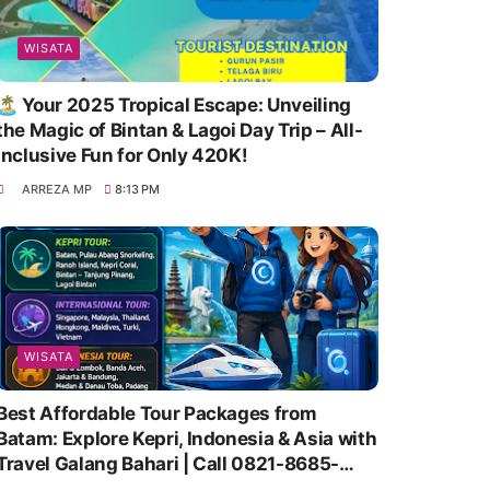
WISATA
🏝️ Your 2025 Tropical Escape: Unveiling
the Magic of Bintan & Lagoi Day Trip – All-
Inclusive Fun for Only 420K!
ARREZA MP
8:13 PM
WISATA
Best Affordable Tour Packages from
Batam: Explore Kepri, Indonesia & Asia with
Travel Galang Bahari | Call 0821-8685-
2221