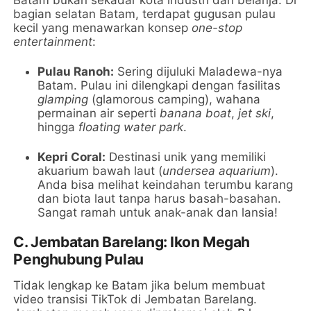
Batam bukan sekadar kota industri dan belanja. Di
bagian selatan Batam, terdapat gugusan pulau
kecil yang menawarkan konsep
one-stop
entertainment
:
Pulau Ranoh:
Sering dijuluki Maladewa-nya
Batam. Pulau ini dilengkapi dengan fasilitas
glamping
(glamorous camping), wahana
permainan air seperti
banana boat
,
jet ski
,
hingga
floating water park
.
Kepri Coral:
Destinasi unik yang memiliki
akuarium bawah laut (
undersea aquarium
).
Anda bisa melihat keindahan terumbu karang
dan biota laut tanpa harus basah-basahan.
Sangat ramah untuk anak-anak dan lansia!
C. Jembatan Barelang: Ikon Megah
Penghubung Pulau
Tidak lengkap ke Batam jika belum membuat
video transisi TikTok di Jembatan Barelang.