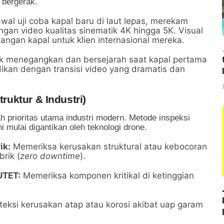
 bergerak.
l uji coba kapal baru di laut lepas, merekam
gan video kualitas sinematik 4K hingga 5K. Visual
alangan kapal untuk klien internasional mereka.
ik menegangkan dan bersejarah saat kapal pertama
dikan dengan transisi video yang dramatis dan
truktur & Industri)
ah prioritas utama industri modern. Metode inspeksi
i mulai digantikan oleh teknologi drone.
ik:
Memeriksa kerusakan struktural atau kebocoran
rik (
zero downtime
).
UTET:
Memeriksa komponen kritikal di ketinggian
ksi kerusakan atap atau korosi akibat uap garam