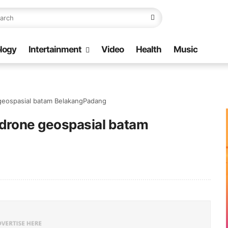
logy
Intertainment
Video
Health
Music
geospasial batam BelakangPadang
drone geospasial batam