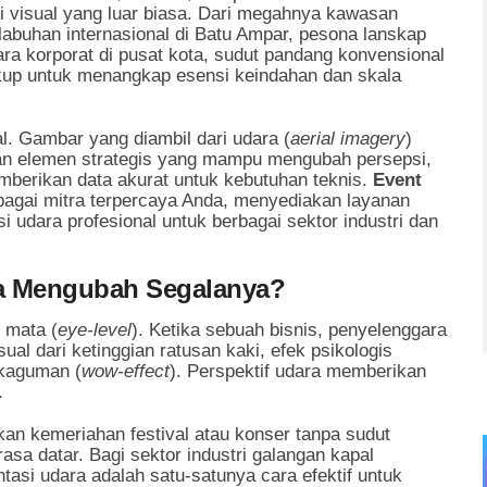
i visual yang luar biasa. Dari megahnya kawasan
elabuhan internasional di Batu Ampar, pesona lanskap
ra korporat di pusat kota, sudut pandang konvensional
cukup untuk menangkap esensi keindahan dan skala
al. Gambar yang diambil dari udara (
aerial imagery
)
kan elemen strategis yang mampu mengubah persepsi,
mberikan data akurat untuk kebutuhan teknis.
Event
bagai mitra terpercaya Anda, menyediakan layanan
i udara profesional untuk berbagai sektor industri dan
a Mengubah Segalanya?
n mata (
eye-level
). Ketika sebuah bisnis, penyelenggara
ual dari ketinggian ratusan kaki, efek psikologis
ekaguman (
wow-effect
). Perspektif udara memberikan
.
an kemeriahan festival atau konser tanpa sudut
a datar. Bagi sektor industri galangan kapal
tasi udara adalah satu-satunya cara efektif untuk