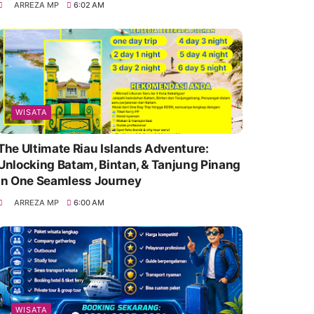
ARREZA MP
6:02 AM
WISATA
The Ultimate Riau Islands Adventure:
Unlocking Batam, Bintan, & Tanjung Pinang
in One Seamless Journey
ARREZA MP
6:00 AM
WISATA