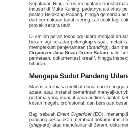
Kepulauan Riau, terus mengalami transformas
industri di Muka Kuning, padatnya aktivitas p
pesisir Belakang Padang, hingga gemerlap aca
dari permukaan tanah sering kali tidak lagi 
proyek secara utuh.
Di sinilah peran teknologi udara menjadi krusi
bukan lagi sekadar pelengkap visual, melain
memperkuat penjenamaan (
branding
), dan me
Organizer Jasa Sewa Drone Batam
hadir se
pemetaan, dokumentasi kreatif, hingga inspeks
hiburan.
Mengapa Sudut Pandang Udar
Manusia terbiasa melihat dunia dari ketinggia
acara, atau instansi pemerintah menyajikan vis
pertama yang muncul pada audiens adalah k
kesan megah, profesional, dan berskala besar
Bagi sebuah
Event Organizer
(EO), menampilk
pandang
aerial
akan membuat dokumentasi teras
(
shipyard
) atau manufaktur di Batam, dokumen