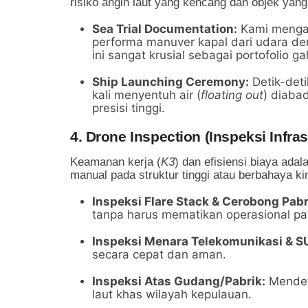
risiko angin laut yang kencang dan objek yang
Sea Trial Documentation:
Kami mengawa
performa manuver kapal dari udara den
ini sangat krusial sebagai portofolio g
Ship Launching Ceremony:
Detik-det
kali menyentuh air (
floating out
) diaba
presisi tinggi.
4. Drone Inspection (Inspeksi Infras
Keamanan kerja (
K3
) dan efisiensi biaya adal
manual pada struktur tinggi atau berbahaya kin
Inspeksi Flare Stack & Cerobong Pabr
tanpa harus mematikan operasional pab
Inspeksi Menara Telekomunikasi & S
secara cepat dan aman.
Inspeksi Atas Gudang/Pabrik:
Mendete
laut khas wilayah kepulauan.