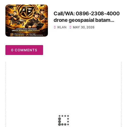
Call/WA: 0896-2308-4000
drone geospasial batam
Galang
IKLAN
MAY 30, 2026
0 COMMENTS