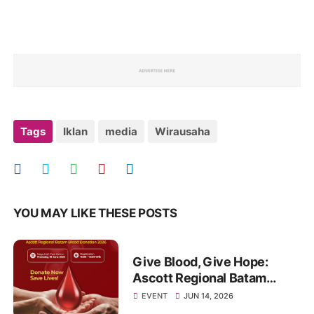
Tags
Iklan
media
Wirausaha
YOU MAY LIKE THESE POSTS
Give Blood, Give Hope:
Ascott Regional Batam
Invites the Community to
EVENT
JUN 14, 2026
Join a Life-Saving Blood