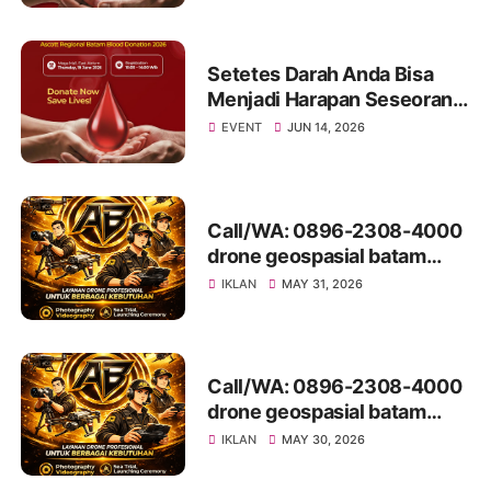
Donation Drive
Setetes Darah Anda Bisa
Menjadi Harapan Seseorang:
Mari Bergabung di Donor
EVENT
JUN 14, 2026
Darah Ascott Regional
Batam 2026
Call/WA: 0896-2308-4000
drone geospasial batam
LubukBaja
IKLAN
MAY 31, 2026
Call/WA: 0896-2308-4000
drone geospasial batam
LubukBaja
IKLAN
MAY 30, 2026