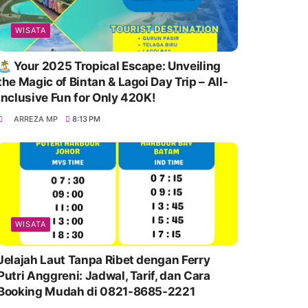
WISATA
🏝️ Your 2025 Tropical Escape: Unveiling
the Magic of Bintan & Lagoi Day Trip – All-
Inclusive Fun for Only 420K!
ARREZA MP
8:13 PM
WISATA
Jelajah Laut Tanpa Ribet dengan Ferry
Putri Anggreni: Jadwal, Tarif, dan Cara
Booking Mudah di 0821-8685-2221