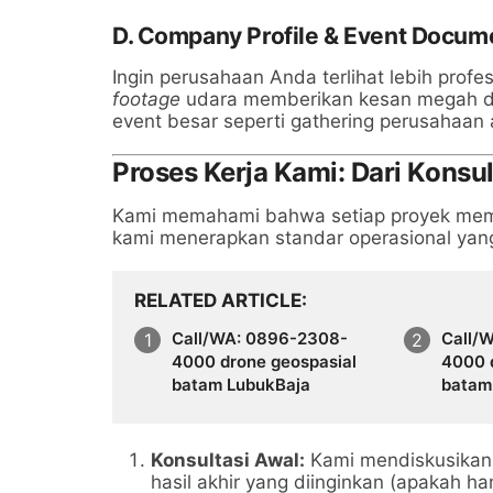
D. Company Profile & Event Docum
Ingin perusahaan Anda terlihat lebih prof
footage
udara memberikan kesan megah da
event besar seperti gathering perusahaan a
Proses Kerja Kami: Dari Konsu
Kami memahami bahwa setiap proyek memil
kami menerapkan standar operasional yang
RELATED ARTICLE
Call/WA: 0896-2308-
Call/
4000 drone geospasial
4000 
batam LubukBaja
batam
Konsultasi Awal:
Kami mendiskusikan t
hasil akhir yang diinginkan (apakah h