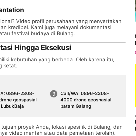
entation
esional? Video profil perusahaan yang menyertakan
n kredibel. Kami juga melayani dokumentasi
tau festival budaya di Bulang.
ltasi Hingga Eksekusi
iki kebutuhan yang berbeda. Oleh karena itu,
 ketat:
WA: 0896-2308-
Call/WA: 0896-2308-
drone geospasial
4000 drone geospasial
 LubukBaja
batam Galang
ujuan proyek Anda, lokasi spesifik di Bulang, dan
anya video mentah atau data pemetaan terolah).