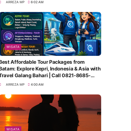
ARREZA MP
6:02 AM
WISATA
Best Affordable Tour Packages from
Batam: Explore Kepri, Indonesia & Asia with
Travel Galang Bahari | Call 0821-8685-
2221
ARREZA MP
4:00 AM
WISATA