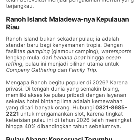
terjangkau.
Ranoh Island: Maladewa-nya Kepulauan
Riau
Ranoh Island bukan sekadar pulau; ia adalah
standar baru bagi kenyamanan tropis. Dengan
fasilitas
glamping
(glamour camping),
watersports
lengkap mulai dari
banana boat
hingga
ocean
rafting
, pulau ini menjadi pilihan utama untuk
Company Gathering
dan
Family Trip
.
Mengapa Ranoh begitu populer di 2026? Karena
privasi. Di tengah dunia yang semakin bising,
memiliki akses ke pulau pribadi dengan layanan
sekelas hotel bintang lima adalah kemewahan
yang dicari banyak orang. Hubungi
0821-8685-
2221
untuk mengamankan slot, karena tingkat
keterisian pulau ini di tahun 2026 telah meningkat
hingga 40% dibandingkan tahun sebelumnya.
Pulau Abang: Konservasi Terumbu