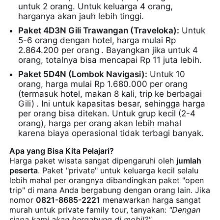
untuk 2 orang. Untuk keluarga 4 orang,
harganya akan jauh lebih tinggi.
Paket 4D3N Gili Trawangan (Traveloka):
Untuk
5-6 orang dengan hotel, harga mulai Rp
2.864.200 per orang
. Bayangkan jika untuk 4
orang, totalnya bisa mencapai Rp 11 juta lebih.
Paket 5D4N (Lombok Navigasi):
Untuk 10
orang, harga mulai Rp 1.680.000 per orang
(termasuk hotel, makan 8 kali, trip ke berbagai
Gili)
. Ini untuk kapasitas besar, sehingga harga
per orang bisa ditekan. Untuk grup kecil (2-4
orang), harga per orang akan lebih mahal
karena biaya operasional tidak terbagi banyak.
Apa yang Bisa Kita Pelajari?
Harga paket wisata sangat dipengaruhi oleh
jumlah
peserta
. Paket "private" untuk keluarga kecil selalu
lebih mahal per orangnya dibandingkan paket "open
trip" di mana Anda bergabung dengan orang lain. Jika
nomor
0821-8685-2221
menawarkan harga sangat
murah untuk private family tour, tanyakan:
"Dengan
siapa kami akan bergabung di mobil?"