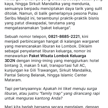
kaya, hingga Sirkuit Mandalika yang mendunia,
semuanya berpadu menciptakan daya tarik yang sulit
ditolak. Namun, di balik gemerlapnya pesona Pulau
Seribu Masjid ini, tersembunyi praktik-praktik bisnis
yang patut diwaspadai, terutama yang
mengatasnamakan "paket keluarga".
Sebuah nomor telepon,
0821-8685-2221
, kini
menjadi perbincangan hangat di kalangan warganet
yang merencanakan liburan ke Lombok. Diklaim
sebagai penyelamat liburan keluarga, nomor ini
menawarkan
Paket Wisata Lombok Keluarga
3D2N
dengan iming-iming yang menggiurkan: hotel
bintang 3, makan 5 kali, transportasi full AC,
kunjungan ke Gili Trawangan, Sirkuit Mandalika,
Pantai Selong Belanak, hingga Islamic Center
Mataram.
Tapi pertanyaannya:
Apakah ini tiket menuju surga
liburan, atau justru "family trap" yang dirancang rapi
untuk menguras kantong Anda?
Mari kita bedah bersama secara mendalam, dengan