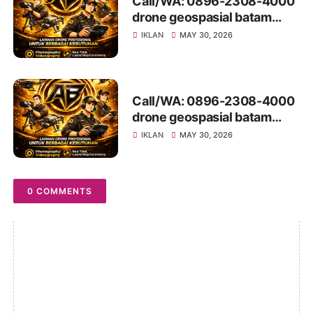
Call/WA: 0896-2308-4000
drone geospasial batam
LubukBaja
IKLAN
MAY 30, 2026
Call/WA: 0896-2308-4000
drone geospasial batam
Galang
IKLAN
MAY 30, 2026
0 COMMENTS