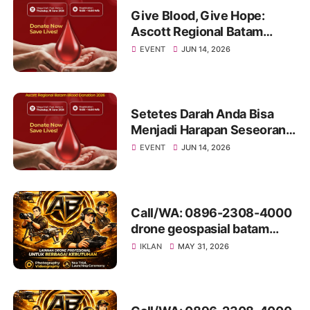
Give Blood, Give Hope:
Ascott Regional Batam
Invites the Community to
EVENT
JUN 14, 2026
Join a Life-Saving Blood
Donation Drive
Setetes Darah Anda Bisa
Menjadi Harapan Seseorang:
Mari Bergabung di Donor
EVENT
JUN 14, 2026
Darah Ascott Regional
Batam 2026
Call/WA: 0896-2308-4000
drone geospasial batam
LubukBaja
IKLAN
MAY 31, 2026