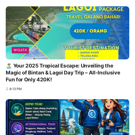
WISATA
Jelajah Laut Tanpa Ribet dengan Ferry Putri
Anggreni: Jadwal, Tarif, dan Cara Booking Mudah
di 0821-8685-2221
6:02 AM
WISATA