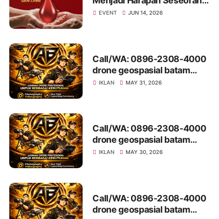
Menjadi Harapan Seseorang:
Mari Bergabung di Donor
EVENT
JUN 14, 2026
Darah Ascott Regional
Batam 2026
Call/WA: 0896-2308-4000
drone geospasial batam
LubukBaja
IKLAN
MAY 31, 2026
Call/WA: 0896-2308-4000
drone geospasial batam
LubukBaja
IKLAN
MAY 30, 2026
Call/WA: 0896-2308-4000
drone geospasial batam