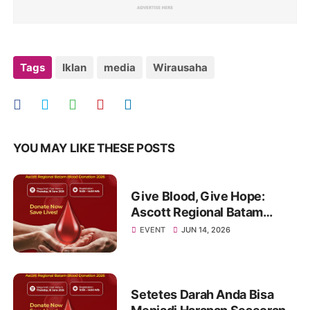
Tags
Iklan
media
Wirausaha
YOU MAY LIKE THESE POSTS
Give Blood, Give Hope:
Ascott Regional Batam
Invites the Community to
EVENT
JUN 14, 2026
Join a Life-Saving Blood
Donation Drive
Setetes Darah Anda Bisa