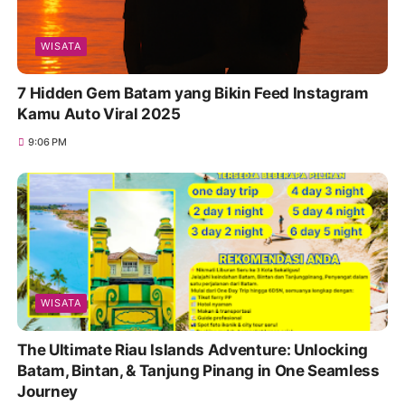
Panduan Lengkap Marine Hawk Ferry: Rute
Harbourbay–Stulang Laut untuk Perjalanan
Nyaman ke Malaysia
4:43 AM
WISATA
Best Affordable Tour Packages from Batam:
Explore Kepri, Indonesia & Asia with Travel Galang
Bahari | Call +62 821-8685-2221
12:27 AM