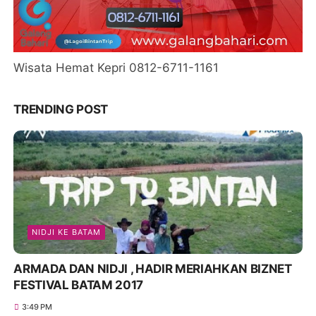
🏝️ Your 2025 Tropical Escape: Unveiling the
Magic of Bintan & Lagoi Day Trip – All-Inclusive
Fun for Only 420K!
8:13 PM
WISATA
Best Affordable Tour Packages from Batam:
Explore Kepri, Indonesia & Asia with Travel Galang
Bahari | Call 0821-8685-2221
4:00 AM