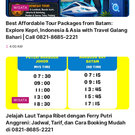
Beyond Borders: Why the Singapore-Malaysia
Cross-Border Adventure is the Ultimate Escape
for 2026
6:30 AM
WISATA
7 Hidden Gem Batam yang Bikin Feed Instagram
Kamu Auto Viral 2025
9:06 PM