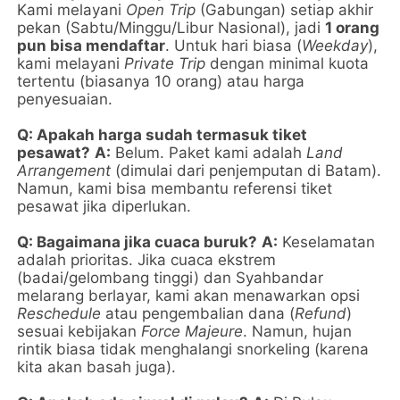
Kami melayani
Open Trip
(Gabungan) setiap akhir
pekan (Sabtu/Minggu/Libur Nasional), jadi
1 orang
pun bisa mendaftar
. Untuk hari biasa (
Weekday
),
kami melayani
Private Trip
dengan minimal kuota
tertentu (biasanya 10 orang) atau harga
penyesuaian.
Q: Apakah harga sudah termasuk tiket
pesawat?
A:
Belum. Paket kami adalah
Land
Arrangement
(dimulai dari penjemputan di Batam).
Namun, kami bisa membantu referensi tiket
pesawat jika diperlukan.
Q: Bagaimana jika cuaca buruk?
A:
Keselamatan
adalah prioritas. Jika cuaca ekstrem
(badai/gelombang tinggi) dan Syahbandar
melarang berlayar, kami akan menawarkan opsi
Reschedule
atau pengembalian dana (
Refund
)
sesuai kebijakan
Force Majeure
. Namun, hujan
rintik biasa tidak menghalangi snorkeling (karena
kita akan basah juga).