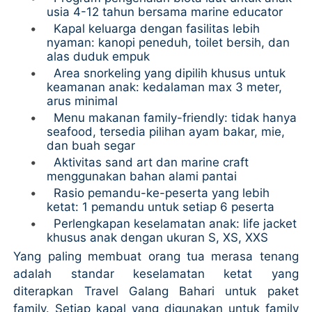
usia 4-12 tahun bersama marine educator
•
Kapal keluarga dengan fasilitas lebih
nyaman: kanopi peneduh, toilet bersih, dan
alas duduk empuk
•
Area snorkeling yang dipilih khusus untuk
keamanan anak: kedalaman max 3 meter,
arus minimal
•
Menu makanan family-friendly: tidak hanya
seafood, tersedia pilihan ayam bakar, mie,
dan buah segar
•
Aktivitas sand art dan marine craft
menggunakan bahan alami pantai
•
Rasio pemandu-ke-peserta yang lebih
ketat: 1 pemandu untuk setiap 6 peserta
•
Perlengkapan keselamatan anak: life jacket
khusus anak dengan ukuran S, XS, XXS
Yang paling membuat orang tua merasa tenang
adalah standar keselamatan ketat yang
diterapkan Travel Galang Bahari untuk paket
family. Setiap kapal yang digunakan untuk family