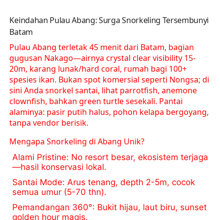
Keindahan Pulau Abang: Surga Snorkeling Tersembunyi
Batam
Pulau Abang terletak 45 menit dari Batam, bagian
gugusan Nakago—airnya crystal clear visibility 15-
20m, karang lunak/hard coral, rumah bagi 100+
spesies ikan. Bukan spot komersial seperti Nongsa; di
sini Anda snorkel santai, lihat parrotfish, anemone
clownfish, bahkan green turtle sesekali. Pantai
alaminya: pasir putih halus, pohon kelapa bergoyang,
tanpa vendor berisik.
Mengapa Snorkeling di Abang Unik?
Alami Pristine
: No resort besar, ekosistem terjaga
—hasil konservasi lokal.
Santai Mode
: Arus tenang, depth 2-5m, cocok
semua umur (5-70 thn).
Pemandangan 360°
: Bukit hijau, laut biru, sunset
golden hour magis.