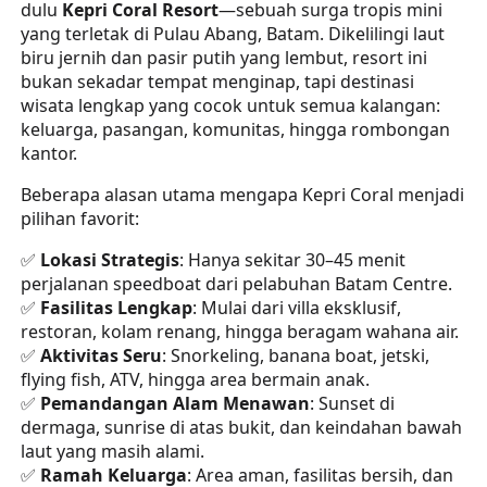
dulu
Kepri Coral Resort
—sebuah surga tropis mini
yang terletak di Pulau Abang, Batam. Dikelilingi laut
biru jernih dan pasir putih yang lembut, resort ini
bukan sekadar tempat menginap, tapi destinasi
wisata lengkap yang cocok untuk semua kalangan:
keluarga, pasangan, komunitas, hingga rombongan
kantor.
Beberapa alasan utama mengapa Kepri Coral menjadi
pilihan favorit:
✅
Lokasi Strategis
: Hanya sekitar 30–45 menit
perjalanan speedboat dari pelabuhan Batam Centre.
✅
Fasilitas Lengkap
: Mulai dari villa eksklusif,
restoran, kolam renang, hingga beragam wahana air.
✅
Aktivitas Seru
: Snorkeling, banana boat, jetski,
flying fish, ATV, hingga area bermain anak.
✅
Pemandangan Alam Menawan
: Sunset di
dermaga, sunrise di atas bukit, dan keindahan bawah
laut yang masih alami.
✅
Ramah Keluarga
: Area aman, fasilitas bersih, dan