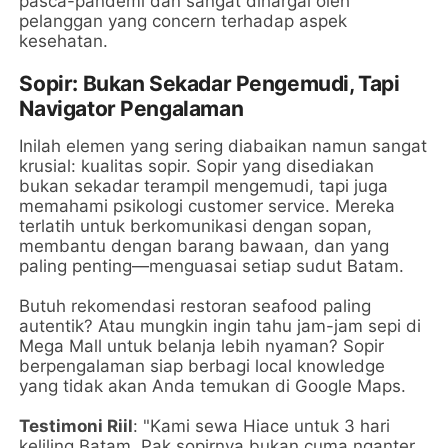
pasca-pandemi dan sangat dihargai oleh
pelanggan yang concern terhadap aspek
kesehatan.
Sopir: Bukan Sekadar Pengemudi, Tapi
Navigator Pengalaman
Inilah elemen yang sering diabaikan namun sangat
krusial: kualitas sopir. Sopir yang disediakan
bukan sekadar terampil mengemudi, tapi juga
memahami psikologi customer service. Mereka
terlatih untuk berkomunikasi dengan sopan,
membantu dengan barang bawaan, dan yang
paling penting—menguasai setiap sudut Batam.
Butuh rekomendasi restoran seafood paling
autentik? Atau mungkin ingin tahu jam-jam sepi di
Mega Mall untuk belanja lebih nyaman? Sopir
berpengalaman siap berbagi local knowledge
yang tidak akan Anda temukan di Google Maps.
Testimoni Riil
: "Kami sewa Hiace untuk 3 hari
keliling Batam. Pak sopirnya bukan cuma nganter,