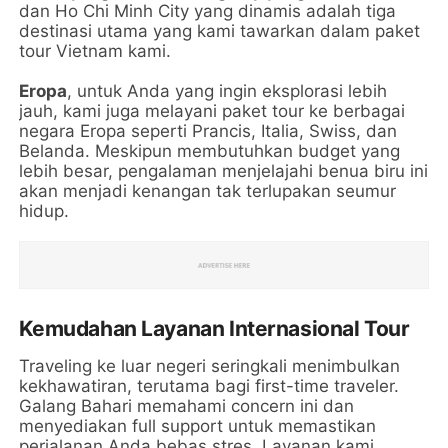
dan Ho Chi Minh City yang dinamis adalah tiga
destinasi utama yang kami tawarkan dalam paket
tour Vietnam kami.
Eropa
, untuk Anda yang ingin eksplorasi lebih
jauh, kami juga melayani paket tour ke berbagai
negara Eropa seperti Prancis, Italia, Swiss, dan
Belanda. Meskipun membutuhkan budget yang
lebih besar, pengalaman menjelajahi benua biru ini
akan menjadi kenangan tak terlupakan seumur
hidup.
Kemudahan Layanan Internasional Tour
Traveling ke luar negeri seringkali menimbulkan
kekhawatiran, terutama bagi first-time traveler.
Galang Bahari memahami concern ini dan
menyediakan full support untuk memastikan
perjalanan Anda bebas stres. Layanan kami