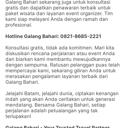
Galang Bahari sekarang juga untuk konsultasi
gratis dan dapatkan penawaran terbaik untuk
paket wisata dan layanan event organizer. Tim
kami siap melayani Anda dengan ramah dan
profesional.
Hotline Galang Bahari: 0821-8685-2221
Konsultasi gratis, tidak ada komitmen. Mari kita
diskusikan rencana perjalanan atau event Anda
dan biarkan kami membantu mewujudkannya
dengan sempurna. Ratusan pelanggan puas telah
mempercayai kami, sekarang giliran Anda untuk
merasakan pengalaman layanan terbaik dari
Galang Bahari.
Jelajahi Batam, jelajahi dunia, ciptakan kenangan
indah yang akan Anda ceritakan untuk generasi
mendatang. Bersama Galang Bahari, setiap
perjalanan adalah petualangan yang tak
terlupakan!
Galang Bahari - Your Trusted Travel Partner