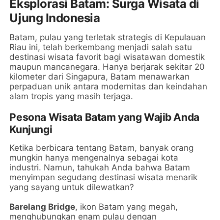
Eksplorasi Batam: Surga Wisata di
Ujung Indonesia
Batam, pulau yang terletak strategis di Kepulauan
Riau ini, telah berkembang menjadi salah satu
destinasi wisata favorit bagi wisatawan domestik
maupun mancanegara. Hanya berjarak sekitar 20
kilometer dari Singapura, Batam menawarkan
perpaduan unik antara modernitas dan keindahan
alam tropis yang masih terjaga.
Pesona Wisata Batam yang Wajib Anda
Kunjungi
Ketika berbicara tentang Batam, banyak orang
mungkin hanya mengenalnya sebagai kota
industri. Namun, tahukah Anda bahwa Batam
menyimpan segudang destinasi wisata menarik
yang sayang untuk dilewatkan?
Barelang Bridge
, ikon Batam yang megah,
menghubungkan enam pulau dengan