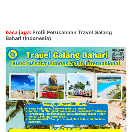
baca juga:
Profil Perusahaan Travel Galang
Bahari (Indonesia)