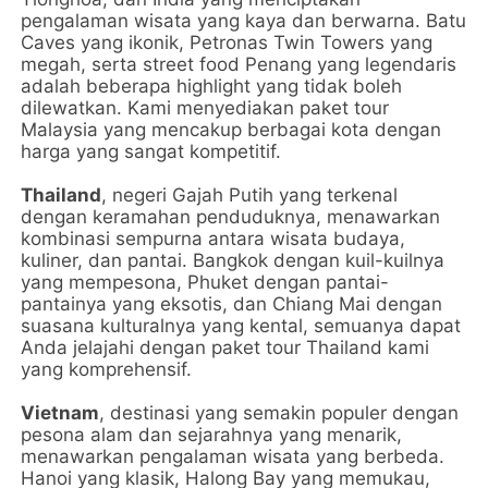
pengalaman wisata yang kaya dan berwarna. Batu
Caves yang ikonik, Petronas Twin Towers yang
megah, serta street food Penang yang legendaris
adalah beberapa highlight yang tidak boleh
dilewatkan. Kami menyediakan paket tour
Malaysia yang mencakup berbagai kota dengan
harga yang sangat kompetitif.
Thailand
, negeri Gajah Putih yang terkenal
dengan keramahan penduduknya, menawarkan
kombinasi sempurna antara wisata budaya,
kuliner, dan pantai. Bangkok dengan kuil-kuilnya
yang mempesona, Phuket dengan pantai-
pantainya yang eksotis, dan Chiang Mai dengan
suasana kulturalnya yang kental, semuanya dapat
Anda jelajahi dengan paket tour Thailand kami
yang komprehensif.
Vietnam
, destinasi yang semakin populer dengan
pesona alam dan sejarahnya yang menarik,
menawarkan pengalaman wisata yang berbeda.
Hanoi yang klasik, Halong Bay yang memukau,