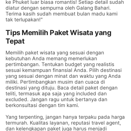
ke Phuket luar biasa romantis! Setiap detail sudah
diatur dengan sempurna oleh Galang Bahari.
Terima kasih sudah membuat bulan madu kami
tak terlupakan!"
Tips Memilih Paket Wisata yang
Tepat
Memilih paket wisata yang sesuai dengan
kebutuhan Anda memang memerlukan
pertimbangan. Tentukan budget yang realistis
sesuai kemampuan finansial Anda. Pilih destinasi
yang sesuai dengan minat dan waktu yang Anda
miliki. Pertimbangkan musim dan cuaca di
destinasi yang dituju. Baca detail paket dengan
teliti, termasuk apa saja yang included dan
excluded. Jangan ragu untuk bertanya dan
berkonsultasi dengan tim kami.
Yang terpenting, jangan hanya terpaku pada harga
termurah. Kualitas layanan, reputasi travel agent,
dan kelengkapan paket juga harus menjadi