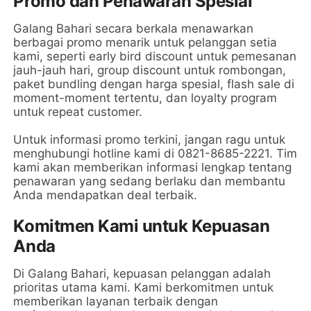
Promo dan Penawaran Spesial
Galang Bahari secara berkala menawarkan
berbagai promo menarik untuk pelanggan setia
kami, seperti early bird discount untuk pemesanan
jauh-jauh hari, group discount untuk rombongan,
paket bundling dengan harga spesial, flash sale di
moment-moment tertentu, dan loyalty program
untuk repeat customer.
Untuk informasi promo terkini, jangan ragu untuk
menghubungi hotline kami di 0821-8685-2221. Tim
kami akan memberikan informasi lengkap tentang
penawaran yang sedang berlaku dan membantu
Anda mendapatkan deal terbaik.
Komitmen Kami untuk Kepuasan
Anda
Di Galang Bahari, kepuasan pelanggan adalah
prioritas utama kami. Kami berkomitmen untuk
memberikan layanan terbaik dengan