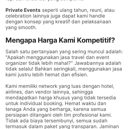
Private Events
seperti ulang tahun, reuni, atau
celebration lainnya juga dapat kami handle
dengan konsep yang kreatif dan pelaksanaan
yang smooth.
Mengapa Harga Kami Kompetitif?
Salah satu pertanyaan yang sering muncul adalah:
"Apakah menggunakan jasa travel dan event
organizer tidak lebih mahal?" Jawabannya adalah
tidak selalu! Bahkan seringkali, menggunakan jasa
kami justru lebih hemat dan efisien.
Kami memiliki network yang luas dengan hotel,
airlines, dan vendor lainnya, sehingga
mendapatkan harga khusus yang tidak tersedia
untuk individual booking. Hemat waktu dan
tenaga Anda yang berharga, karena semua
persiapan ditangani oleh tim profesional kami.
Tidak ada biaya tersembunyi, semua sudah
termasuk dalam paket yang transparan. Jaminan