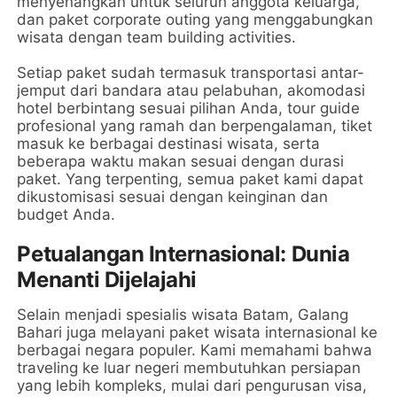
menyenangkan untuk seluruh anggota keluarga,
dan paket corporate outing yang menggabungkan
wisata dengan team building activities.
Setiap paket sudah termasuk transportasi antar-
jemput dari bandara atau pelabuhan, akomodasi
hotel berbintang sesuai pilihan Anda, tour guide
profesional yang ramah dan berpengalaman, tiket
masuk ke berbagai destinasi wisata, serta
beberapa waktu makan sesuai dengan durasi
paket. Yang terpenting, semua paket kami dapat
dikustomisasi sesuai dengan keinginan dan
budget Anda.
Petualangan Internasional: Dunia
Menanti Dijelajahi
Selain menjadi spesialis wisata Batam, Galang
Bahari juga melayani paket wisata internasional ke
berbagai negara populer. Kami memahami bahwa
traveling ke luar negeri membutuhkan persiapan
yang lebih kompleks, mulai dari pengurusan visa,