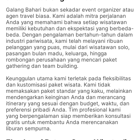
Galang Bahari bukan sekadar event organizer atau
agen travel biasa. Kami adalah mitra perjalanan
Anda yang memahami bahwa setiap wisatawan
memiliki kebutuhan dan ekspektasi yang berbeda-
beda. Dengan pengalaman bertahun-tahun dalam
industri pariwisata, kami telah melayani ribuan
pelanggan yang puas, mulai dari wisatawan solo,
pasangan bulan madu, keluarga, hingga
rombongan perusahaan yang mencari paket
gathering dan team building.
Keunggulan utama kami terletak pada fleksibilitas
dan kustomisasi paket wisata. Kami tidak
memaksakan paket standar yang kaku, melainkan
mendengarkan keinginan Anda dan merancang
itinerary yang sesuai dengan budget, waktu, dan
preferensi pribadi Anda. Tim profesional kami
yang berpengalaman siap memberikan konsultasi
gratis untuk membantu Anda merencanakan
liburan sempurna.