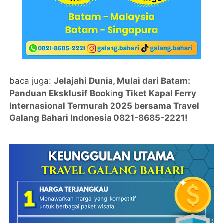
baca juga:
Jelajahi Dunia, Mulai dari Batam:
Panduan Eksklusif Booking Tiket Kapal Ferry
Internasional Termurah 2025 bersama Travel
Galang Bahari Indonesia 0821-8685-2221!