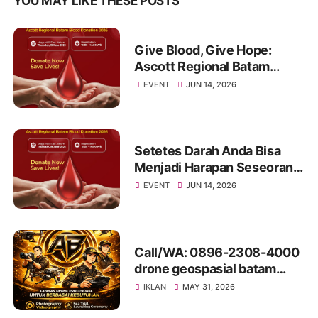
YOU MAY LIKE THESE POSTS
Give Blood, Give Hope:
Ascott Regional Batam
Invites the Community to
EVENT
JUN 14, 2026
Join a Life-Saving Blood
Donation Drive
Setetes Darah Anda Bisa
Menjadi Harapan Seseorang:
Mari Bergabung di Donor
EVENT
JUN 14, 2026
Darah Ascott Regional
Batam 2026
Call/WA: 0896-2308-4000
drone geospasial batam
LubukBaja
IKLAN
MAY 31, 2026