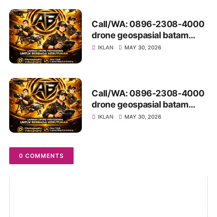
Call/WA: 0896-2308-4000
drone geospasial batam
LubukBaja
IKLAN
MAY 30, 2026
Call/WA: 0896-2308-4000
drone geospasial batam
Galang
IKLAN
MAY 30, 2026
0 COMMENTS