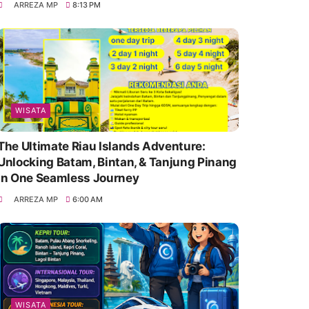
ARREZA MP
8:13 PM
WISATA
The Ultimate Riau Islands Adventure:
Unlocking Batam, Bintan, & Tanjung Pinang
in One Seamless Journey
ARREZA MP
6:00 AM
WISATA