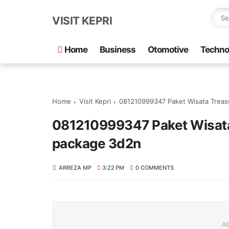
VISIT KEPRI
Home
Business
Otomotive
Techno
Home
Visit Kepri
081210999347 Paket Wisata Treas
081210999347 Paket Wisata 
package 3d2n
ARREZA MP
3:22 PM
0 COMMENTS