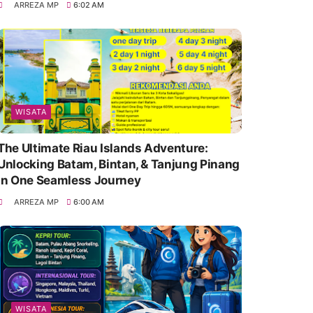
ARREZA MP
6:02 AM
WISATA
The Ultimate Riau Islands Adventure:
Unlocking Batam, Bintan, & Tanjung Pinang
in One Seamless Journey
ARREZA MP
6:00 AM
WISATA