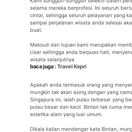
Kami sungguh-sungguh selektif dalam pere
selama mereka berprofesi. Ini seluruh ber
cintai, sehingga seluruh pelayanan yang ka
sampai perjalanan wisata anda selesai ak
buat.
Maksud dan tujuan kami merupakan memb
User sehingga anda berpuas hati, menyen
wisata selanjutnya.
baca juga :
Travel Kepri
Apakah anda termasuk orang yang menyenan
mungkin tak akan asing dengan yang nama
Singapura ini, ialah pulau terbesar yang be
pulau besar dan kecil. Bintan tak cuma m
estetika alam yang luar umum.
Dikala kalian mendengar kata Bintan, mun