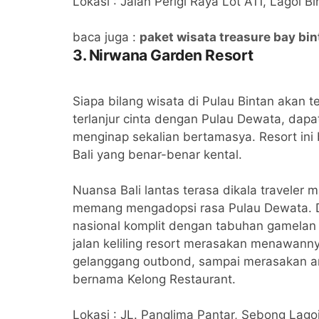
Lokasi : Jalan Perigi Raya Lot A11, Lagoi 
baca juga :
paket wisata treasure bay bin
3. Nirwana Garden Resort
Siapa bilang wisata di Pulau Bintan akan 
terlanjur cinta dengan Pulau Dewata, dap
menginap sekalian bertamasya. Resort ini 
Bali yang benar-benar kental.
Nuansa Bali lantas terasa dikala traveler 
memang mengadopsi rasa Pulau Dewata. Di l
nasional komplit dengan tabuhan gamelan 
jalan keliling resort merasakan menawanny
gelanggang outbond, sampai merasakan an
bernama Kelong Restaurant.
Lokasi : JL. Panglima Pantar, Sebong Lago