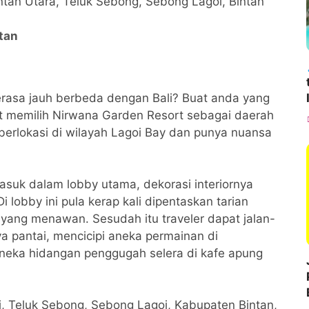
Bintan Utara, Teluk Sebong, Sebong Lagoi, Bintan
tan
terasa jauh berbeda dengan Bali? Buat anda yang
at memilih Nirwana Garden Resort sebagai daerah
berlokasi di wilayah Lagoi Bay dan punya nuansa
masuk dalam lobby utama, dekorasi interiornya
obby ini pula kerap kali dipentaskan tarian
yang menawan. Sesudah itu traveler dapat jalan-
a pantai, mencicipi aneka permainan di
eka hidangan penggugah selera di kafe apung
i, Teluk Sebong, Sebong Lagoi, Kabupaten Bintan,