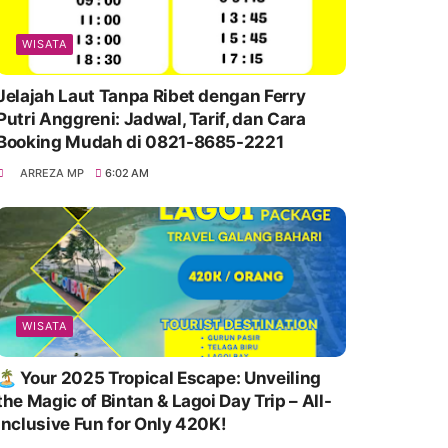
WISATA
Jelajah Laut Tanpa Ribet dengan Ferry
Putri Anggreni: Jadwal, Tarif, dan Cara
Booking Mudah di 0821-8685-2221
ARREZA MP
6:02 AM
WISATA
🏝️ Your 2025 Tropical Escape: Unveiling
the Magic of Bintan & Lagoi Day Trip – All-
Inclusive Fun for Only 420K!