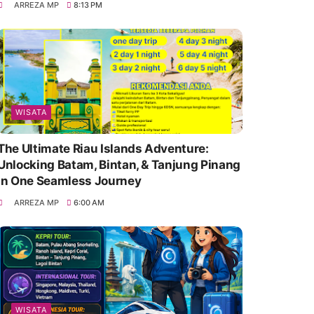
ARREZA MP
8:13 PM
WISATA
The Ultimate Riau Islands Adventure:
Unlocking Batam, Bintan, & Tanjung Pinang
in One Seamless Journey
ARREZA MP
6:00 AM
WISATA