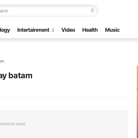
logy
Intertainment
Video
Health
Music
am
ay batam