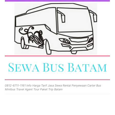
0812-6711-1161 Info Harga Tarif Jasa Sewa Rental Penyewaan Carter Bus
Minibus Travel Agent Tour Paket Trip Batam