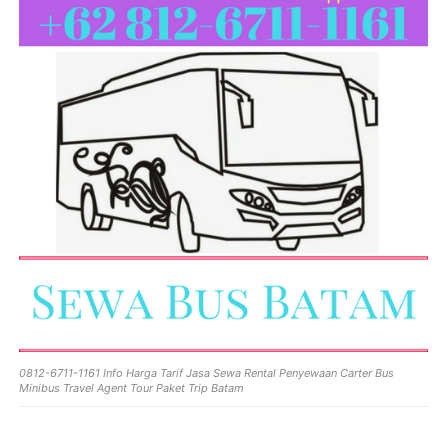
0812-6711-1161 Info Harga Tarif Jasa Sewa Rental Penyewaan Carter Bus
Minibus Travel Agent Tour Paket Trip Batam