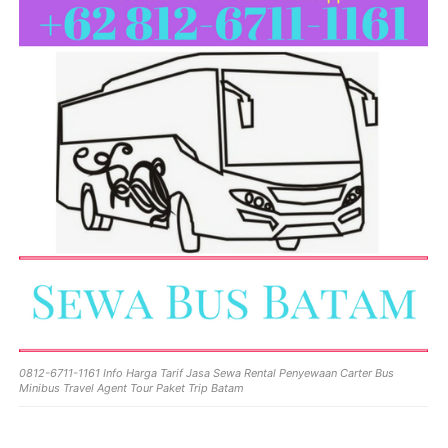
0812-6711-1161 Info Harga Tarif Jasa Sewa Rental Penyewaan Carter Bus
Minibus Travel Agent Tour Paket Trip Batam