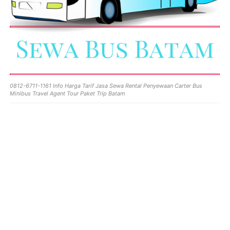
0812-6711-1161 Info Harga Tarif Jasa Sewa Rental Penyewaan Carter Bus
Minibus Travel Agent Tour Paket Trip Batam