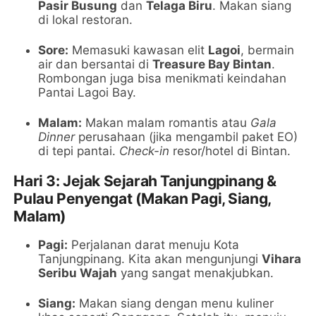
Pasir Busung
dan
Telaga Biru
. Makan siang
di lokal restoran.
Sore:
Memasuki kawasan elit
Lagoi
, bermain
air dan bersantai di
Treasure Bay Bintan
.
Rombongan juga bisa menikmati keindahan
Pantai Lagoi Bay.
Malam:
Makan malam romantis atau
Gala
Dinner
perusahaan (jika mengambil paket EO)
di tepi pantai.
Check-in
resor/hotel di Bintan.
Hari 3: Jejak Sejarah Tanjungpinang &
Pulau Penyengat (Makan Pagi, Siang,
Malam)
Pagi:
Perjalanan darat menuju Kota
Tanjungpinang. Kita akan mengunjungi
Vihara
Seribu Wajah
yang sangat menakjubkan.
Siang:
Makan siang dengan menu kuliner