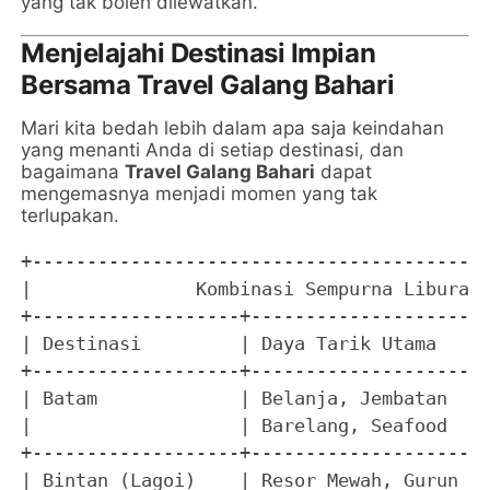
yang tak boleh dilewatkan.
Menjelajahi Destinasi Impian
Bersama Travel Galang Bahari
Mari kita bedah lebih dalam apa saja keindahan
yang menanti Anda di setiap destinasi, dan
bagaimana
Travel Galang Bahari
dapat
mengemasnya menjadi momen yang tak
terlupakan.
+------------------------------------------
|               Kombinasi Sempurna Liburan 
+-------------------+--------------------+-
| Destinasi         | Daya Tarik Utama   | 
+-------------------+--------------------+-
| Batam             | Belanja, Jembatan  | 
|                   | Barelang, Seafood  | 
+-------------------+--------------------+-
| Bintan (Lagoi)    | Resor Mewah, Gurun | 