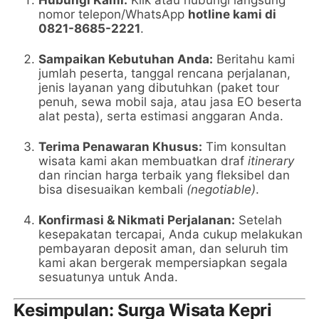
Hubungi Kami:
Klik atau hubungi langsung
nomor telepon/WhatsApp
hotline kami di
0821-8685-2221
.
Sampaikan Kebutuhan Anda:
Beritahu kami
jumlah peserta, tanggal rencana perjalanan,
jenis layanan yang dibutuhkan (paket tour
penuh, sewa mobil saja, atau jasa EO beserta
alat pesta), serta estimasi anggaran Anda.
Terima Penawaran Khusus:
Tim konsultan
wisata kami akan membuatkan draf
itinerary
dan rincian harga terbaik yang fleksibel dan
bisa disesuaikan kembali
(negotiable)
.
Konfirmasi & Nikmati Perjalanan:
Setelah
kesepakatan tercapai, Anda cukup melakukan
pembayaran deposit aman, dan seluruh tim
kami akan bergerak mempersiapkan segala
sesuatunya untuk Anda.
Kesimpulan: Surga Wisata Kepri