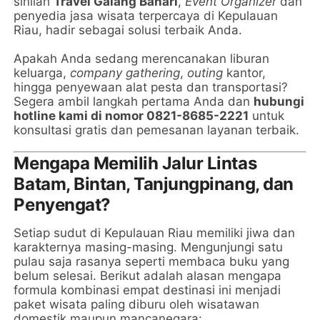
sinilah
Travel Galang Bahari
,
Event Organizer
dan
penyedia jasa wisata terpercaya di Kepulauan
Riau, hadir sebagai solusi terbaik Anda.
Apakah Anda sedang merencanakan liburan
keluarga,
company gathering
,
outing
kantor,
hingga penyewaan alat pesta dan transportasi?
Segera ambil langkah pertama Anda dan
hubungi
hotline kami di nomor 0821-8685-2221
untuk
konsultasi gratis dan pemesanan layanan terbaik.
Mengapa Memilih Jalur Lintas
Batam, Bintan, Tanjungpinang, dan
Penyengat?
Setiap sudut di Kepulauan Riau memiliki jiwa dan
karakternya masing-masing. Mengunjungi satu
pulau saja rasanya seperti membaca buku yang
belum selesai. Berikut adalah alasan mengapa
formula kombinasi empat destinasi ini menjadi
paket wisata paling diburu oleh wisatawan
domestik maupun mancanegara: