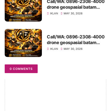
Call/WA: 0896-2308-4000
drone geospasial batam
LubukBaja
IKLAN
MAY 30, 2026
Call/WA: 0896-2308-4000
drone geospasial batam
Galang
IKLAN
MAY 30, 2026
0 COMMENTS