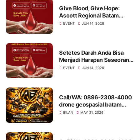
Give Blood, Give Hope:
Ascott Regional Batam
Invites the Community to
EVENT
JUN 14, 2026
Join a Life-Saving Blood
Donation Drive
Setetes Darah Anda Bisa
Menjadi Harapan Seseorang:
Mari Bergabung di Donor
EVENT
JUN 14, 2026
Darah Ascott Regional
Batam 2026
Call/WA: 0896-2308-4000
drone geospasial batam
LubukBaja
IKLAN
MAY 31, 2026