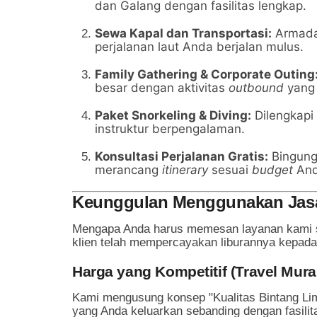
dan Galang dengan fasilitas lengkap.
Sewa Kapal dan Transportasi:
Armada
perjalanan laut Anda berjalan mulus.
Family Gathering & Corporate Outing
besar dengan aktivitas
outbound
yang 
Paket Snorkeling & Diving:
Dilengkapi
instruktur berpengalaman.
Konsultasi Perjalanan Gratis:
Bingung
merancang
itinerary
sesuai
budget
And
Keunggulan Menggunakan Jasa 
Mengapa Anda harus memesan layanan kami se
klien telah mempercayakan liburannya kepada
Harga yang Kompetitif (Travel Mur
Kami mengusung konsep "Kualitas Bintang Li
yang Anda keluarkan sebanding dengan fasili