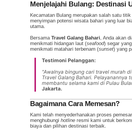
Menjelajahi Bulang: Destinas
Kecamatan Bulang merupakan salah satu titi
menyimpan potensi wisata bahari yang luar bi
utama.
Bersama
Travel Galang Bahari
, Anda akan d
menikmati hidangan laut (
seafood
) segar yang
menikmati matahari terbenam (
sunset
) yang p
Testimoni Pelanggan:
"Awalnya bingung cari travel murah d
Travel Galang Bahari. Pelayanannya 
membantu selama kami di Pulau Bula
Jakarta.
Bagaimana Cara Memesan?
Kami telah menyederhanakan proses pemesanan
menghubungi
hotline
resmi kami untuk berkons
biaya dan pilihan destinasi terbaik.