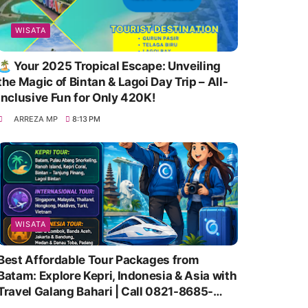
WISATA
🏝️ Your 2025 Tropical Escape: Unveiling
the Magic of Bintan & Lagoi Day Trip – All-
Inclusive Fun for Only 420K!
ARREZA MP
8:13 PM
WISATA
Best Affordable Tour Packages from
Batam: Explore Kepri, Indonesia & Asia with
Travel Galang Bahari | Call 0821-8685-
2221