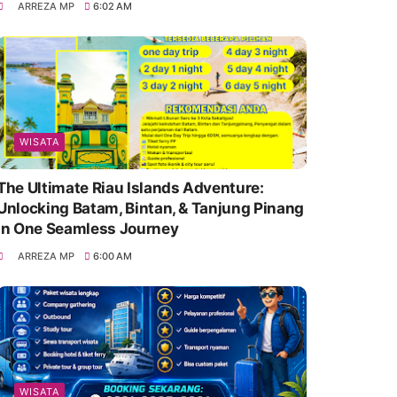
ARREZA MP
6:02 AM
WISATA
The Ultimate Riau Islands Adventure:
Unlocking Batam, Bintan, & Tanjung Pinang
in One Seamless Journey
ARREZA MP
6:00 AM
WISATA