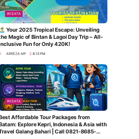
WISATA
🏝️ Your 2025 Tropical Escape: Unveiling
the Magic of Bintan & Lagoi Day Trip – All-
Inclusive Fun for Only 420K!
ARREZA MP
8:13 PM
WISATA
Best Affordable Tour Packages from
Batam: Explore Kepri, Indonesia & Asia with
Travel Galang Bahari | Call 0821-8685-
2221