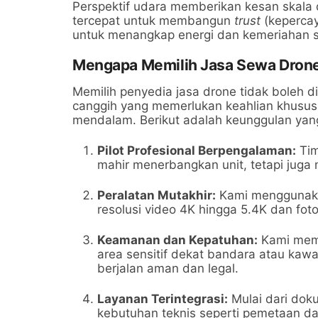
Perspektif udara memberikan kesan skala da
tercepat untuk membangun
trust
(kepercay
untuk menangkap energi dan kemeriahan s
Mengapa Memilih Jasa Sewa Dron
Memilih penyedia jasa drone tidak boleh 
canggih yang memerlukan keahlian khusus
mendalam. Berikut adalah keunggulan yan
Pilot Profesional Berpengalaman:
Tim
mahir menerbangkan unit, tetapi juga m
Peralatan Mutakhir:
Kami menggunaka
resolusi video 4K hingga 5.4K dan foto
Keamanan dan Kepatuhan:
Kami mema
area sensitif dekat bandara atau kaw
berjalan aman dan legal.
Layanan Terintegrasi:
Mulai dari dok
kebutuhan teknis seperti pemetaan dan