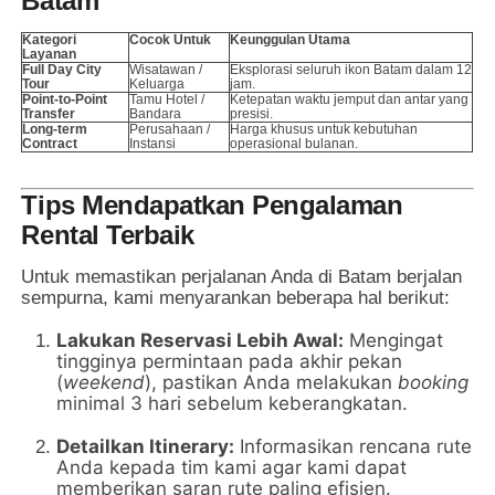
Batam
Kategori
Cocok Untuk
Keunggulan Utama
Layanan
Full Day City
Wisatawan /
Eksplorasi seluruh ikon Batam dalam 12
Tour
Keluarga
jam.
Point-to-Point
Tamu Hotel /
Ketepatan waktu jemput dan antar yang
Transfer
Bandara
presisi.
Long-term
Perusahaan /
Harga khusus untuk kebutuhan
Contract
Instansi
operasional bulanan.
Tips Mendapatkan Pengalaman
Rental Terbaik
Untuk memastikan perjalanan Anda di Batam berjalan
sempurna, kami menyarankan beberapa hal berikut:
Lakukan Reservasi Lebih Awal:
Mengingat
tingginya permintaan pada akhir pekan
(
weekend
), pastikan Anda melakukan
booking
minimal 3 hari sebelum keberangkatan.
Detailkan Itinerary:
Informasikan rencana rute
Anda kepada tim kami agar kami dapat
memberikan saran rute paling efisien.