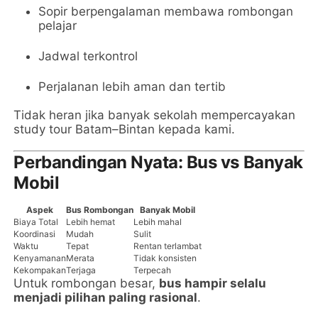
Sopir berpengalaman membawa rombongan
pelajar
Jadwal terkontrol
Perjalanan lebih aman dan tertib
Tidak heran jika banyak sekolah mempercayakan
study tour Batam–Bintan kepada kami.
Perbandingan Nyata: Bus vs Banyak
Mobil
Aspek
Bus Rombongan
Banyak Mobil
Biaya Total
Lebih hemat
Lebih mahal
Koordinasi
Mudah
Sulit
Waktu
Tepat
Rentan terlambat
Kenyamanan
Merata
Tidak konsisten
Kekompakan
Terjaga
Terpecah
Untuk rombongan besar,
bus hampir selalu
menjadi pilihan paling rasional
.