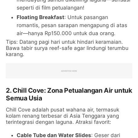
seperti di film petualangan!
Floating Breakfast
: Untuk pasangan
romantis, pesan sarapan mengapung di atas
air—hanya Rp150.000 untuk dua orang.
Tips: Datang pagi hari untuk hindari keramaian.
Bawa tabir surya reef-safe agar lindungi terumbu
karang.
2. Chill Cove: Zona Petualangan Air untuk
Semua Usia
Chill Cove adalah pusat wahana air, termasuk
kolam renang terbesar di Asia Tenggara yang
terintegrasi dengan laguna. Atraksi favorit:
Cable Tube dan Water Slides
: Geser dari