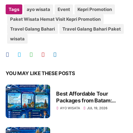
Tags
ayo wisata
Event
Kepri Promotion
Paket Wisata Hemat Visit Kepri Promotion
Travel Galang Bahari
Travel Galang Bahari Paket
wisata
YOU MAY LIKE THESE POSTS
Best Affordable Tour
Packages from Batam:
Explore Kepri, Indonesia &
AYO WISATA
JUL 19, 2026
Asia with Travel Galang
Bahari | Call +62 821-8685-
2221