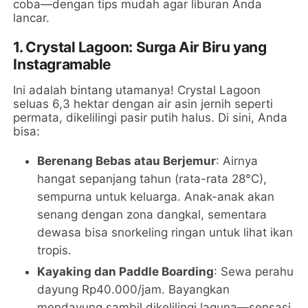
coba—dengan tips mudah agar liburan Anda
lancar.
1. Crystal Lagoon: Surga Air Biru yang
Instagramable
Ini adalah bintang utamanya! Crystal Lagoon
seluas 6,3 hektar dengan air asin jernih seperti
permata, dikelilingi pasir putih halus. Di sini, Anda
bisa:
Berenang Bebas atau Berjemur
: Airnya
hangat sepanjang tahun (rata-rata 28°C),
sempurna untuk keluarga. Anak-anak akan
senang dengan zona dangkal, sementara
dewasa bisa snorkeling ringan untuk lihat ikan
tropis.
Kayaking dan Paddle Boarding
: Sewa perahu
dayung Rp40.000/jam. Bayangkan
mendayung sambil dikelilingi laguna—sensasi