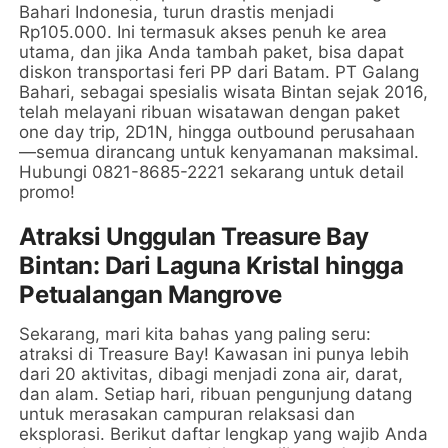
Bahari Indonesia, turun drastis menjadi
Rp105.000. Ini termasuk akses penuh ke area
utama, dan jika Anda tambah paket, bisa dapat
diskon transportasi feri PP dari Batam. PT Galang
Bahari, sebagai spesialis wisata Bintan sejak 2016,
telah melayani ribuan wisatawan dengan paket
one day trip, 2D1N, hingga outbound perusahaan
—semua dirancang untuk kenyamanan maksimal.
Hubungi 0821-8685-2221 sekarang untuk detail
promo!
Atraksi Unggulan Treasure Bay
Bintan: Dari Laguna Kristal hingga
Petualangan Mangrove
Sekarang, mari kita bahas yang paling seru:
atraksi di Treasure Bay! Kawasan ini punya lebih
dari 20 aktivitas, dibagi menjadi zona air, darat,
dan alam. Setiap hari, ribuan pengunjung datang
untuk merasakan campuran relaksasi dan
eksplorasi. Berikut daftar lengkap yang wajib Anda