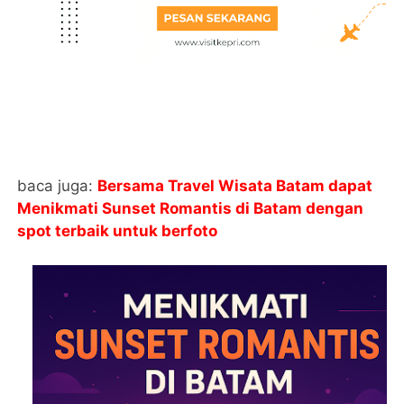
baca juga:
Bersama Travel Wisata Batam dapat
Menikmati Sunset Romantis di Batam dengan
spot terbaik untuk berfoto