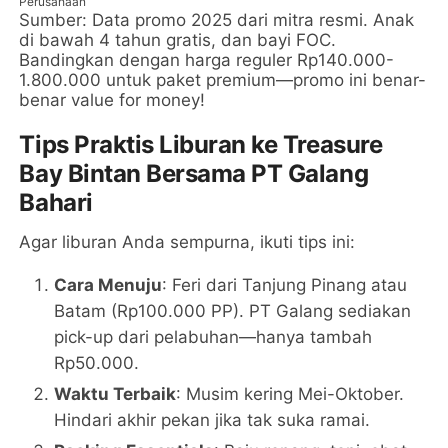
Perusahaan
Sumber: Data promo 2025 dari mitra resmi. Anak
di bawah 4 tahun gratis, dan bayi FOC.
Bandingkan dengan harga reguler Rp140.000-
1.800.000 untuk paket premium—promo ini benar-
benar value for money!
Tips Praktis Liburan ke Treasure
Bay Bintan Bersama PT Galang
Bahari
Agar liburan Anda sempurna, ikuti tips ini:
Cara Menuju
: Feri dari Tanjung Pinang atau
Batam (Rp100.000 PP). PT Galang sediakan
pick-up dari pelabuhan—hanya tambah
Rp50.000.
Waktu Terbaik
: Musim kering Mei-Oktober.
Hindari akhir pekan jika tak suka ramai.