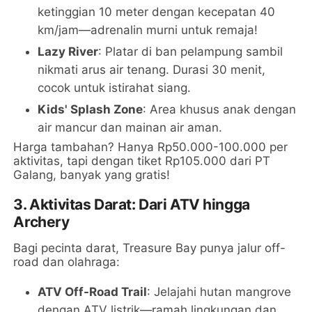
ketinggian 10 meter dengan kecepatan 40
km/jam—adrenalin murni untuk remaja!
Lazy River
: Platar di ban pelampung sambil
nikmati arus air tenang. Durasi 30 menit,
cocok untuk istirahat siang.
Kids' Splash Zone
: Area khusus anak dengan
air mancur dan mainan air aman.
Harga tambahan? Hanya Rp50.000-100.000 per
aktivitas, tapi dengan tiket Rp105.000 dari PT
Galang, banyak yang gratis!
3. Aktivitas Darat: Dari ATV hingga
Archery
Bagi pecinta darat, Treasure Bay punya jalur off-
road dan olahraga:
ATV Off-Road Trail
: Jelajahi hutan mangrove
dengan ATV listrik—ramah lingkungan dan