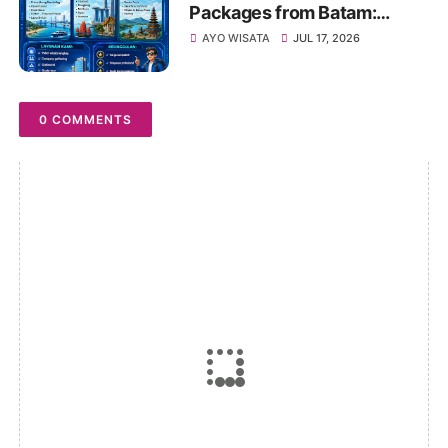
Packages from Batam:
Explore Kepri, Indonesia &
AYO WISATA
JUL 17, 2026
Asia with Travel Galang
Bahari | Call +62 821-8685-
2221
0 COMMENTS