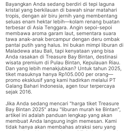
Bayangkan Anda sedang berdiri di tepi laguna
kristal yang berkilauan di bawah sinar matahari
tropis, dengan air biru jernih yang membentang
seluas enam hektar lebih—kolam renang buatan
terbesar di Asia Tenggara. Angin sepoi-sepoi
membawa aroma garam laut, sementara suara
tawa anak-anak bercampur dengan deru ombak
pantai putih yang halus. Ini bukan mimpi liburan di
Maladewa atau Bali, tapi kenyataan yang bisa
Anda rasakan di Treasure Bay Bintan, destinasi
wisata premium di Pulau Bintan, Kepulauan Riau.
Dan yang lebih menakjubkan? Untuk tahun 2025,
tiket masuknya hanya Rp105.000 per orang—
promo eksklusif yang kami hadirkan melalui PT
Galang Bahari Indonesia, agen tour terpercaya
sejak 2016.
Jika Anda sedang mencari "harga tiket Treasure
Bay Bintan 2025" atau "liburan murah ke Bintan",
artikel ini adalah panduan lengkap yang akan
membuat Anda langsung ingin memesan. Kami
tidak hanya akan membahas atraksi seru yang