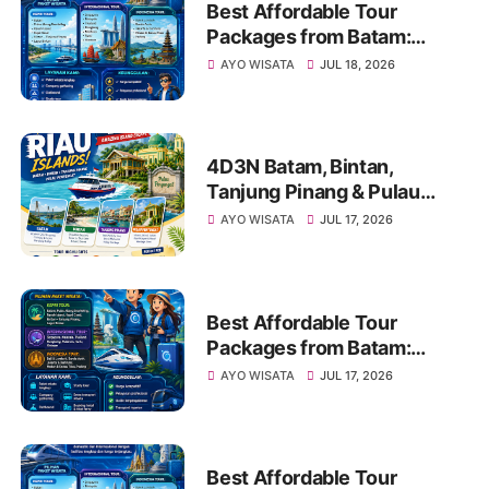
Best Affordable Tour
Packages from Batam:
Explore Kepri, Indonesia &
AYO WISATA
JUL 18, 2026
Asia with Travel Galang
Bahari | Call +62 821-8685-
2221
4D3N Batam, Bintan,
Tanjung Pinang & Pulau
Penyengat Tour | Call/WA
AYO WISATA
JUL 17, 2026
+62 821-8685-2221
Best Affordable Tour
Packages from Batam:
Explore Kepri, Indonesia &
AYO WISATA
JUL 17, 2026
Asia with Travel Galang
Bahari | Call 0821-8685-
2221
Best Affordable Tour