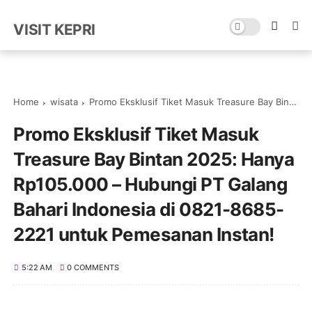
VISIT KEPRI
Home
wisata
Promo Eksklusif Tiket Masuk Treasure Bay Bintan 2025: Hanya Rp105.000 – Hubungi PT Galang Bahari Indonesia di 0821-8685-2221 untuk Pemesanan Instan!
Promo Eksklusif Tiket Masuk
Treasure Bay Bintan 2025: Hanya
Rp105.000 – Hubungi PT Galang
Bahari Indonesia di 0821-8685-
2221 untuk Pemesanan Instan!
5:22 AM
0 COMMENTS