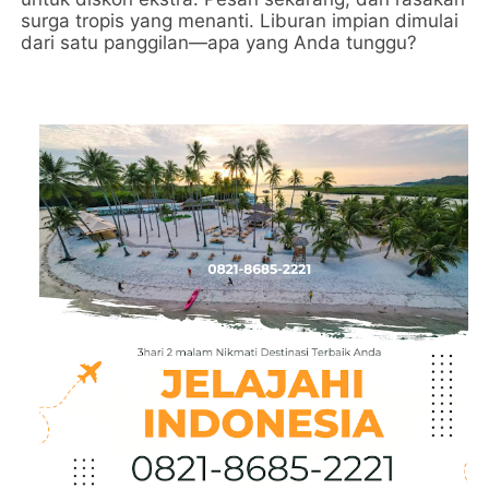
surga tropis yang menanti. Liburan impian dimulai
dari satu panggilan—apa yang Anda tunggu?