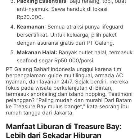
Packing Essentials
: Baju renang, topi, obat
anti-nyamuk. Sewa handuk di lokasi
Rp20.000.
Keamanan
: Semua atraksi punya lifeguard
bersertifikat. Untuk keluarga, pilih paket
dengan asuransi gratis dari PT Galang.
Makanan Halal
: Banyak outlet halal, termasuk
seafood segar Rp50.000/porsi.
PT Galang Bahari Indonesia unggul karena tim
berpengalaman: guide multilingual, armada AC
nyaman, dan layanan 24/7. Sejak berdiri, mereka
fokus pada wisata berkelanjutan di Bintan,
termasuk snorkeling dan island hopping. Testimoni
pelanggan? "Paling mudah dan murah! Dari Batam
ke Treasure Bay mulus banget," kata seorang ibu
rumah tangga dari Jakarta.
Manfaat Liburan di Treasure Bay:
Lebih dari Sekadar Hiburan