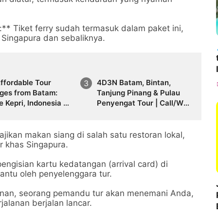
:** Tiket ferry sudah termasuk dalam paket ini,
Singapura dan sebaliknya.
ffordable Tour
4D3N Batam, Bintan,
ges from Batam:
Tanjung Pinang & Pulau
e Kepri, Indonesia &
Penyengat Tour | Call/WA
ith Travel Galang
+62 821-8685-2221
 | Call +62 821-
2221
jikan makan siang di salah satu restoran lokal,
r khas Singapura.
pengisian kartu kedatangan (arrival card) di
antu oleh penyelenggara tur.
alanan, seorang pemandu tur akan menemani Anda,
alanan berjalan lancar.