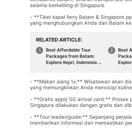
selama berkeliling di Singapura.
- **Tiket kapal ferry Batam & Singapore pp
yang menghubungkan Anda dari Batam ke 
RELATED ARTICLE
Best Affordable Tour
Best A
Packages from Batam:
Packa
Explore Kepri, Indonesia &
Explor
Asia with Travel Galang
Asia w
Bahari | Call +62 821-
Bahari
8685-2221
8685-
- **Makan siang 1x:** Wisatawan akan disa
yang memungkinkan Anda mencicipi kuline
- **Gratis apply SG arrival card:** Proses 
Singapura dilakukan dengan gratis dan dib
- **Tour leader/guide:** Sepanjang perj
memberikan informasi dan memastikan perj