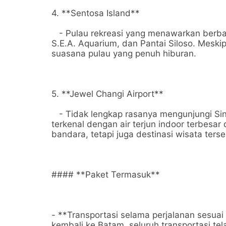
4. **Sentosa Island**
- Pulau rekreasi yang menawarkan berbaga
S.E.A. Aquarium, dan Pantai Siloso. Meski
suasana pulau yang penuh hiburan.
5. **Jewel Changi Airport**
- Tidak lengkap rasanya mengunjungi Sin
terkenal dengan air terjun indoor terbesar
bandara, tetapi juga destinasi wisata tersen
#### **Paket Termasuk**
- **Transportasi selama perjalanan sesua
kembali ke Batam, seluruh transportasi te