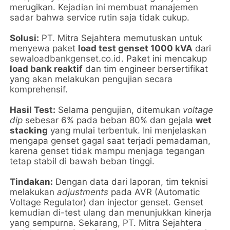
merugikan. Kejadian ini membuat manajemen
sadar bahwa service rutin saja tidak cukup.
Solusi:
PT. Mitra Sejahtera memutuskan untuk
menyewa paket
load test genset 1000 kVA
dari
sewaloadbankgenset.co.id
. Paket ini mencakup
load bank reaktif
dan tim engineer bersertifikat
yang akan melakukan pengujian secara
komprehensif.
Hasil Test:
Selama pengujian, ditemukan
voltage
dip
sebesar 6% pada beban 80% dan gejala
wet
stacking
yang mulai terbentuk. Ini menjelaskan
mengapa genset gagal saat terjadi pemadaman,
karena genset tidak mampu menjaga tegangan
tetap stabil di bawah beban tinggi.
Tindakan:
Dengan data dari laporan, tim teknisi
melakukan
adjustments
pada AVR (Automatic
Voltage Regulator) dan injector genset. Genset
kemudian di-test ulang dan menunjukkan kinerja
yang sempurna. Sekarang, PT. Mitra Sejahtera