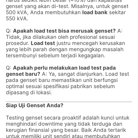
harus sedikit lebih besar (≈10%) dari kapasitas
genset yang akan di-test. Misalnya, untuk genset
500 kVA, Anda membutuhkan
load bank
sekitar
550 kVA.
Q:
Apakah load test bisa merusak genset?
A:
Tidak, jika dilakukan oleh profesional sesuai
prosedur.
Load test
justru mencegah kerusakan
yang lebih parah dengan mengungkap masalah
tersembunyi sebelum terjadi kegagalan.
Q:
Apakah perlu melakukan load test pada
genset baru?
A: Ya, sangat dianjurkan. Load test
pada genset baru memastikan unit berfungsi
optimal sesuai spesifikasi pabrikan sebelum
dipasang di lokasi.
Siap Uji Genset Anda?
Testing genset secara proaktif adalah kunci untuk
menghindari downtime yang tidak terduga dan
kerugian finansial yang besar. Baik Anda tertarik
untuk memiliki unit sendiri atau membutuhkan