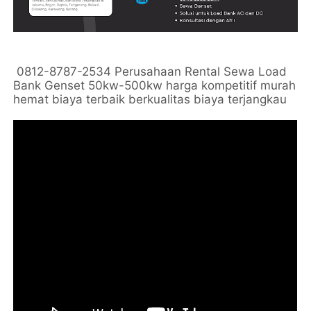
0812-8787-2534 Perusahaan Rental Sewa Load
Bank Genset 50kw-500kw harga kompetitif murah
hemat biaya terbaik berkualitas biaya terjangkau