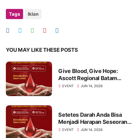
Tags
Iklan
YOU MAY LIKE THESE POSTS
Give Blood, Give Hope:
Ascott Regional Batam
Invites the Community to
EVENT
JUN 14, 2026
Join a Life-Saving Blood
Donation Drive
Setetes Darah Anda Bisa
Menjadi Harapan Seseorang:
Mari Bergabung di Donor
EVENT
JUN 14, 2026
Darah Ascott Regional