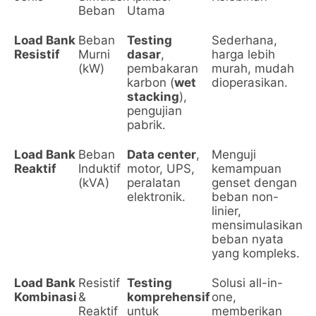
Beban
Utama
Load Bank
Beban
Testing
Sederhana,
T
Resistif
Murni
dasar
,
harga lebih
fa
(kW)
pembakaran
murah, mudah
ti
karbon (
wet
dioperasikan.
m
stacking
),
be
pengujian
pabrik.
Load Bank
Beban
Data center
,
Menguji
L
Reaktif
Induktif
motor, UPS,
kemampuan
d
(kVA)
peralatan
genset dengan
t
elektronik.
beban non-
d
linier,
(
mensimulasikan
l
beban nyata
yang kompleks.
Load Bank
Resistif
Testing
Solusi all-in-
In
Kombinasi
&
komprehensif
one,
ti
Reaktif
untuk
memberikan
u